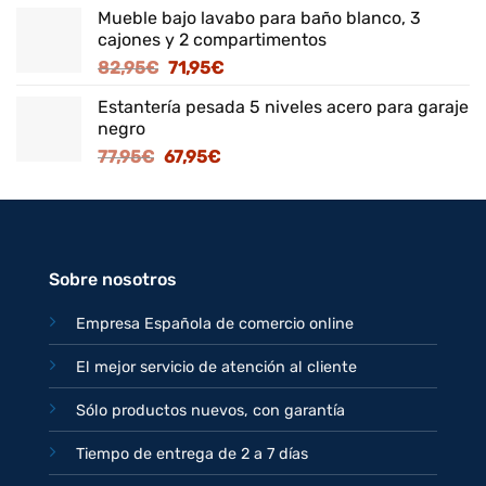
precio
precio
Mueble bajo lavabo para baño blanco, 3
original
actual
cajones y 2 compartimentos
era:
es:
El
El
82,95
€
71,95
€
125,95€.
109,95€.
precio
precio
Estantería pesada 5 niveles acero para garaje
original
actual
negro
era:
es:
El
El
77,95
€
67,95
€
82,95€.
71,95€.
precio
precio
original
actual
era:
es:
77,95€.
67,95€.
Sobre nosotros
Empresa Española de comercio online
El mejor servicio de atención al cliente
Sólo productos nuevos, con garantía
Tiempo de entrega de 2 a 7 días