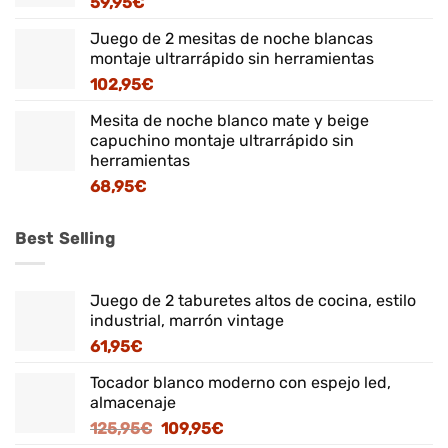
59,95
€
Juego de 2 mesitas de noche blancas
montaje ultrarrápido sin herramientas
102,95
€
Mesita de noche blanco mate y beige
capuchino montaje ultrarrápido sin
herramientas
68,95
€
Best Selling
Juego de 2 taburetes altos de cocina, estilo
industrial, marrón vintage
61,95
€
Tocador blanco moderno con espejo led,
almacenaje
El
El
125,95
€
109,95
€