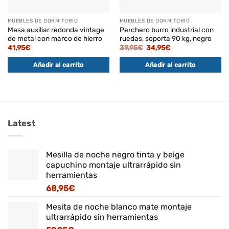
MUEBLES DE DORMITORIO
MUEBLES DE DORMITORIO
Mesa auxiliar redonda vintage
Perchero burro industrial con
de metal con marco de hierro
ruedas, soporta 90 kg, negro
El
El
41,95
€
39,95
€
34,95
€
precio
precio
original
actual
Añadir al carrito
Añadir al carrito
era:
es:
39,95€.
34,95€.
Latest
Mesilla de noche negro tinta y beige
capuchino montaje ultrarrápido sin
herramientas
68,95
€
Mesita de noche blanco mate montaje
ultrarrápido sin herramientas