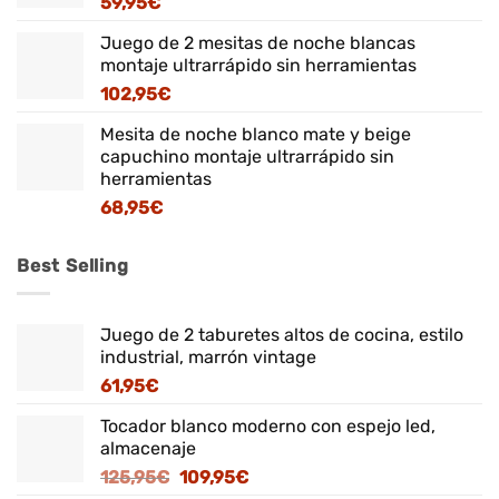
59,95
€
Juego de 2 mesitas de noche blancas
montaje ultrarrápido sin herramientas
102,95
€
Mesita de noche blanco mate y beige
capuchino montaje ultrarrápido sin
herramientas
68,95
€
Best Selling
Juego de 2 taburetes altos de cocina, estilo
industrial, marrón vintage
61,95
€
Tocador blanco moderno con espejo led,
almacenaje
El
El
125,95
€
109,95
€