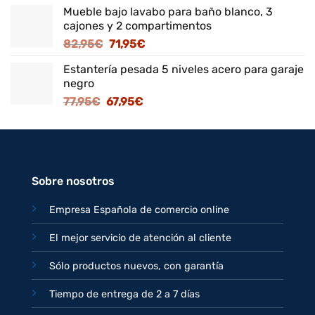
precio
precio
Mueble bajo lavabo para baño blanco, 3
original
actual
cajones y 2 compartimentos
era:
es:
El
El
82,95
€
71,95
€
125,95€.
109,95€.
precio
precio
Estantería pesada 5 niveles acero para garaje
original
actual
negro
era:
es:
El
El
77,95
€
67,95
€
82,95€.
71,95€.
precio
precio
original
actual
era:
es:
77,95€.
67,95€.
Sobre nosotros
Empresa Española de comercio online
El mejor servicio de atención al cliente
Sólo productos nuevos, con garantía
Tiempo de entrega de 2 a 7 días