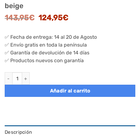
beige
El
El
143,95
€
124,95
€
precio
precio
original
actual
✅ Fecha de entrega: 14 al 20 de Agosto
era:
es:
✅ Envío gratis en toda la península
143,95€.
124,95€.
✅ Garantía de devolución de 14 días
✅ Productos nuevos con garantía
Espejo joyero giratorio con 6 leds, diseño sin marco, blanco - i
Añadir al carrito
Descripción