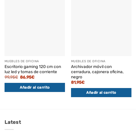
MUEBLES DE OFICINA
MUEBLES DE OFICINA
Escritorio gaming 120 cm con
Archivador móvil con
luz led y tomas de corriente
cerradura, cajonera oficina,
negro
El
El
99,95
€
86,95
€
precio
precio
81,95
€
original
actual
Añadir al carrito
era:
es:
99,95€.
86,95€.
Añadir al carrito
Latest