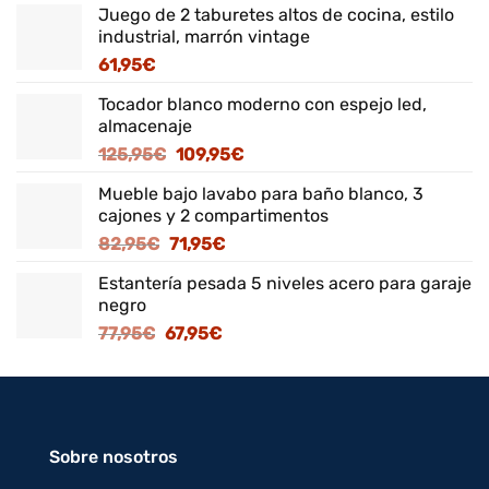
Juego de 2 taburetes altos de cocina, estilo
industrial, marrón vintage
61,95
€
Tocador blanco moderno con espejo led,
almacenaje
El
El
125,95
€
109,95
€
precio
precio
Mueble bajo lavabo para baño blanco, 3
original
actual
cajones y 2 compartimentos
era:
es:
El
El
82,95
€
71,95
€
125,95€.
109,95€.
precio
precio
Estantería pesada 5 niveles acero para garaje
original
actual
negro
era:
es:
El
El
77,95
€
67,95
€
82,95€.
71,95€.
precio
precio
original
actual
era:
es:
77,95€.
67,95€.
Sobre nosotros