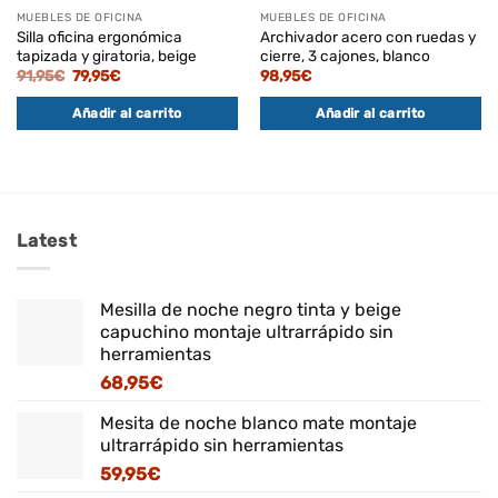
MUEBLES DE OFICINA
MUEBLES DE OFICINA
Silla oficina ergonómica
Archivador acero con ruedas y
tapizada y giratoria, beige
cierre, 3 cajones, blanco
El
El
91,95
€
79,95
€
98,95
€
precio
precio
original
actual
Añadir al carrito
Añadir al carrito
era:
es:
91,95€.
79,95€.
Latest
Mesilla de noche negro tinta y beige
capuchino montaje ultrarrápido sin
herramientas
68,95
€
Mesita de noche blanco mate montaje
ultrarrápido sin herramientas
59,95
€