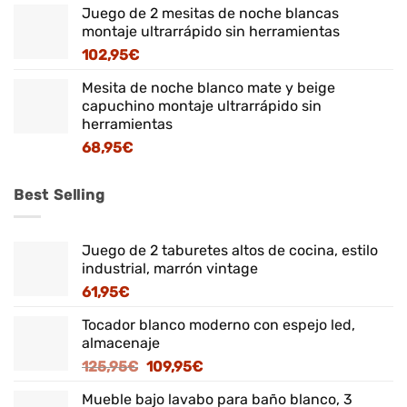
Juego de 2 mesitas de noche blancas
montaje ultrarrápido sin herramientas
102,95
€
Mesita de noche blanco mate y beige
capuchino montaje ultrarrápido sin
herramientas
68,95
€
Best Selling
Juego de 2 taburetes altos de cocina, estilo
industrial, marrón vintage
61,95
€
Tocador blanco moderno con espejo led,
almacenaje
El
El
125,95
€
109,95
€
precio
precio
Mueble bajo lavabo para baño blanco, 3
original
actual