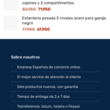
cajones y 2 compartimentos
era:
es:
El
El
82,95
€
71,95
€
125,95€.
109,95€.
precio
precio
Estantería pesada 5 niveles acero para garaje
original
actual
negro
era:
es:
El
El
77,95
€
67,95
€
82,95€.
71,95€.
precio
precio
original
actual
era:
es:
77,95€.
67,95€.
Sobre nosotros
Empresa Española de comercio online
El mejor servicio de atención al cliente
Sólo productos nuevos, con garantía
Tiempo de entrega de 2 a 7 días
Transferencia, bizum, tarjeta o Paypal