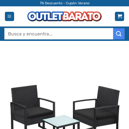
Saltar
7% Descuento - Cupón: Verano
al
contenido
Buscar
por: