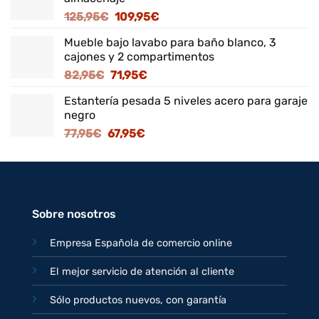
El
El
125,95
€
109,95
€
precio
precio
Mueble bajo lavabo para baño blanco, 3
original
actual
cajones y 2 compartimentos
era:
es:
El
El
82,95
€
71,95
€
125,95€.
109,95€.
precio
precio
Estantería pesada 5 niveles acero para garaje
original
actual
negro
era:
es:
El
El
77,95
€
67,95
€
82,95€.
71,95€.
precio
precio
original
actual
era:
es:
77,95€.
67,95€.
Sobre nosotros
Empresa Española de comercio online
El mejor servicio de atención al cliente
Sólo productos nuevos, con garantía