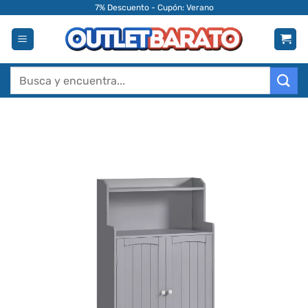
Saltar
7% Descuento - Cupón: Verano
al
contenido
Buscar
por: