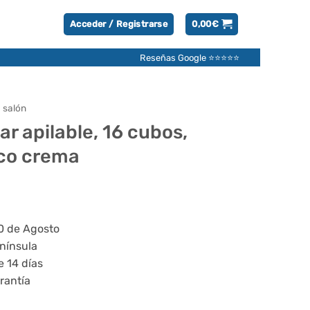
Acceder / Registrarse
0,00
€
Reseñas Google ⭐⭐⭐⭐⭐
 salón
r apilable, 16 cubos,
nco crema
20 de Agosto
enínsula
e 14 días
rantía