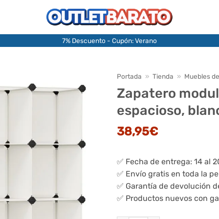
7% Descuento - Cupón: Verano
Portada
»
Tienda
»
Muebles de
Zapatero modula
espacioso, bla
38,95
€
✅ Fecha de entrega: 14 al 
✅ Envío gratis en toda la p
✅ Garantía de devolución d
✅ Productos nuevos con ga