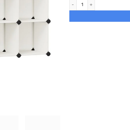
Zapatero modular apilable, 16