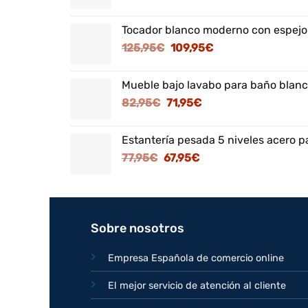
Tocador blanco moderno con espejo
El
El
125,95
€
109,95
€
precio
precio
original
actual
Mueble bajo lavabo para baño blanc
era:
es:
El
El
82,95
€
71,95
€
125,95€.
109,95€.
precio
precio
original
actual
Estantería pesada 5 niveles acero p
era:
es:
El
El
77,95
€
67,95
€
82,95€.
71,95€.
precio
precio
original
actual
era:
es:
77,95€.
67,95€.
Sobre nosotros
Empresa Española de comercio online
El mejor servicio de atención al cliente