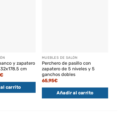
LÓN
MUEBLES DE SALÓN
MUEBLES DE 
banco y zapatero
Perchero de pasillo con
Mesa consol
x32x178.5 cm
zapatero de 5 niveles y 5
3 estantes 
ganchos dobles
El
€
66,95
€
o
precio
65,95
€
al
actual
al carrito
Añadi
es:
€.
85,95€.
Añadir al carrito