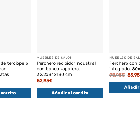
MUEBLES DE SALÓN
MUEBLES DE SA
 de terciopelo
Perchero recibidor industrial
Perchero con 
 con
con banco zapatero,
integrado, 80
patas
32.2x84x180 cm
El
98,95
€
85,95
preci
52,95
€
origin
Añadir 
era:
98,95
 carrito
Añadir al carrito