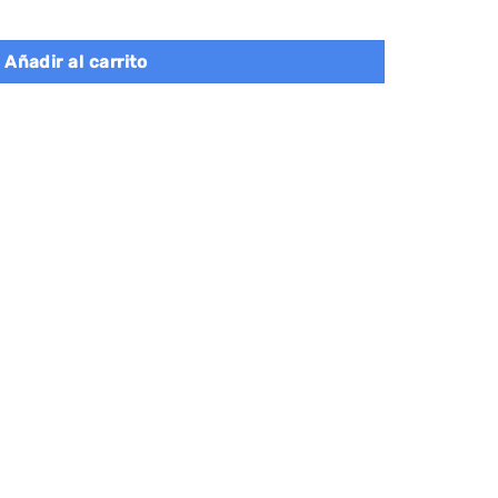
 cubos, espacioso, blanco crema cantidad
Añadir al carrito