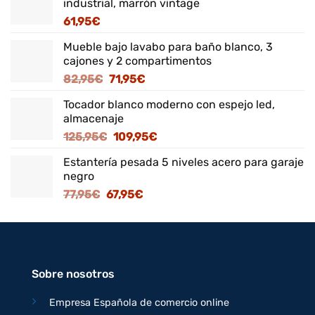
industrial, marrón vintage
61,95
€
Mueble bajo lavabo para baño blanco, 3
cajones y 2 compartimentos
El
El
82,95
€
71,95
€
precio
precio
Tocador blanco moderno con espejo led,
original
actual
almacenaje
era:
es:
El
El
125,95
€
109,95
€
82,95€.
71,95€.
precio
precio
Estantería pesada 5 niveles acero para garaje
original
actual
negro
era:
es:
El
El
77,95
€
67,95
€
125,95€.
109,95€.
precio
precio
original
actual
era:
es:
77,95€.
67,95€.
Sobre nosotros
Empresa Española de comercio online