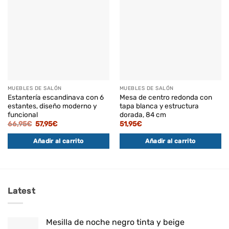
MUEBLES DE SALÓN
MUEBLES DE SALÓN
Estantería escandinava con 6
Mesa de centro redonda con
estantes, diseño moderno y
tapa blanca y estructura
funcional
dorada, 84 cm
El
El
66,95
€
57,95
€
51,95
€
precio
precio
original
actual
Añadir al carrito
Añadir al carrito
era:
es:
66,95€.
57,95€.
Latest
Mesilla de noche negro tinta y beige