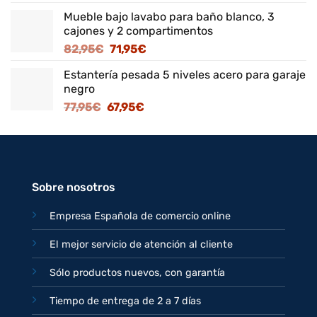
precio
precio
Mueble bajo lavabo para baño blanco, 3
original
actual
cajones y 2 compartimentos
era:
es:
El
El
82,95
€
71,95
€
125,95€.
109,95€.
precio
precio
Estantería pesada 5 niveles acero para garaje
original
actual
negro
era:
es:
El
El
77,95
€
67,95
€
82,95€.
71,95€.
precio
precio
original
actual
era:
es:
77,95€.
67,95€.
Sobre nosotros
Empresa Española de comercio online
El mejor servicio de atención al cliente
Sólo productos nuevos, con garantía
Tiempo de entrega de 2 a 7 días