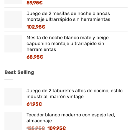
59,95
€
Juego de 2 mesitas de noche blancas
montaje ultrarrápido sin herramientas
102,95
€
Mesita de noche blanco mate y beige
capuchino montaje ultrarrápido sin
herramientas
68,95
€
Best Selling
Juego de 2 taburetes altos de cocina, estilo
industrial, marrón vintage
61,95
€
Tocador blanco moderno con espejo led,
almacenaje
El
El
125,95
€
109,95
€