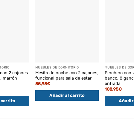
TORIO
MUEBLES DE DORMITORIO
MUEBLES DE DOR
 con 2 cajones
Mesita de noche con 2 cajones,
Perchero con 
o, marrón
funcional para sala de estar
banco, 8 ganc
entrada
55,95
€
108,95
€
Añadir al carrito
 carrito
Añadir 