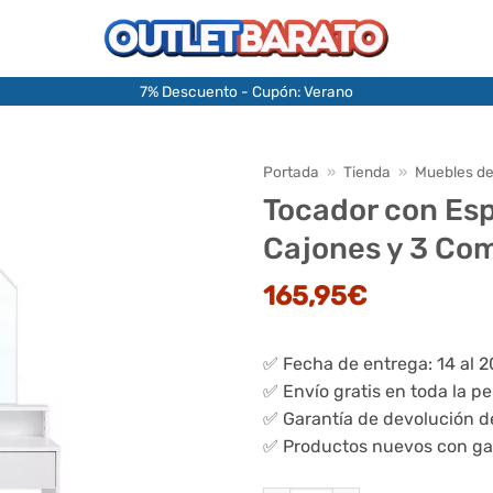
7% Descuento - Cupón: Verano
Portada
»
Tienda
»
Muebles de
Tocador con Esp
Cajones y 3 Co
165,95
€
✅ Fecha de entrega: 14 al 
✅ Envío gratis en toda la p
✅ Garantía de devolución d
✅ Productos nuevos con ga