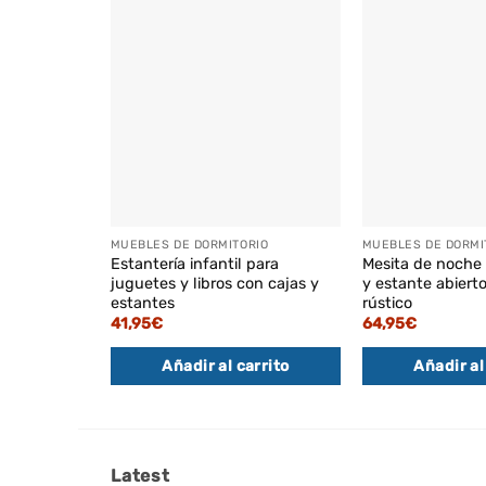
MUEBLES DE DORMITORIO
MUEBLES DE DORMI
Estantería infantil para
Mesita de noche
juguetes y libros con cajas y
y estante abiert
estantes
rústico
41,95
€
64,95
€
Añadir al carrito
Añadir al
Latest