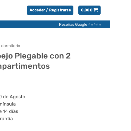
Acceder / Registrarse
0,00
€
Reseñas Google ⭐⭐⭐⭐⭐
 dormitorio
ejo Plegable con 2
mpartimentos
20 de Agosto
enínsula
e 14 días
rantía