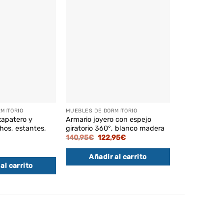
MITORIO
MUEBLES DE DORMITORIO
MUEBLES DE 
zapatero y
Armario joyero con espejo
Perchero bu
hos, estantes,
giratorio 360°, blanco madera
barra colgan
negro
El
El
140,95
€
122,95
€
precio
precio
40,95
€
original
actual
Añadir al carrito
era:
es:
140,95€.
122,95€.
al carrito
Añadi