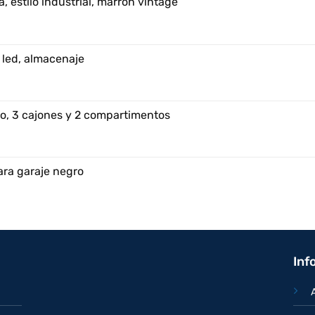
, estilo industrial, marrón vintage
 led, almacenaje
o, 3 cajones y 2 compartimentos
ara garaje negro
Inf