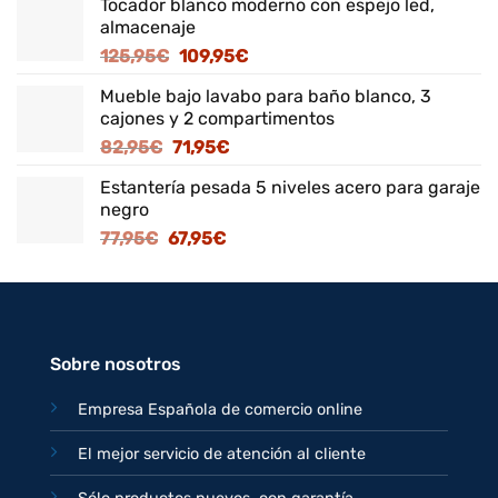
Tocador blanco moderno con espejo led,
almacenaje
El
El
125,95
€
109,95
€
precio
precio
Mueble bajo lavabo para baño blanco, 3
original
actual
cajones y 2 compartimentos
era:
es:
El
El
82,95
€
71,95
€
125,95€.
109,95€.
precio
precio
Estantería pesada 5 niveles acero para garaje
original
actual
negro
era:
es:
El
El
77,95
€
67,95
€
82,95€.
71,95€.
precio
precio
original
actual
era:
es:
77,95€.
67,95€.
Sobre nosotros
Empresa Española de comercio online
El mejor servicio de atención al cliente