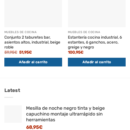
MUEBLES DE COCINA
MUEBLES DE COCINA
Conjunto 2 taburetes bar,
Estantería cocina industrial, 6
asientos altos, industrial, beige
estantes, 6 ganchos, acero,
roble
greige y negro
El
El
59,95
€
51,95
€
100,95
€
precio
precio
original
actual
Añadir al carrito
Añadir al carrito
era:
es:
59,95€.
51,95€.
Latest
Mesilla de noche negro tinta y beige
capuchino montaje ultrarrápido sin
herramientas
68,95
€