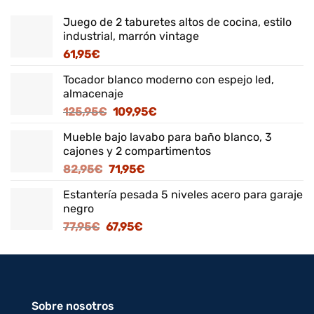
Juego de 2 taburetes altos de cocina, estilo
industrial, marrón vintage
61,95
€
Tocador blanco moderno con espejo led,
almacenaje
El
El
125,95
€
109,95
€
precio
precio
Mueble bajo lavabo para baño blanco, 3
original
actual
cajones y 2 compartimentos
era:
es:
El
El
82,95
€
71,95
€
125,95€.
109,95€.
precio
precio
Estantería pesada 5 niveles acero para garaje
original
actual
negro
era:
es:
El
El
77,95
€
67,95
€
82,95€.
71,95€.
precio
precio
original
actual
era:
es:
77,95€.
67,95€.
Sobre nosotros