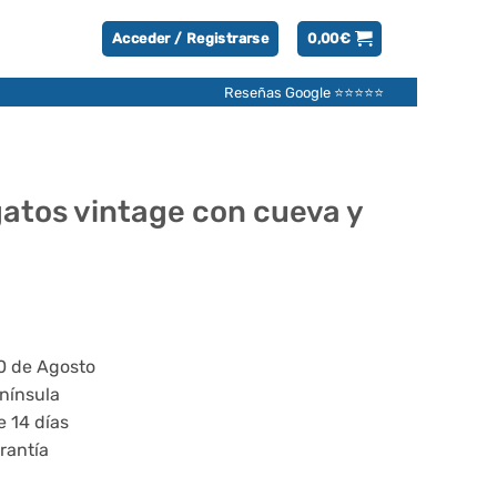
Acceder / Registrarse
0,00
€
Reseñas Google ⭐⭐⭐⭐⭐
atos vintage con cueva y
20 de Agosto
enínsula
e 14 días
rantía