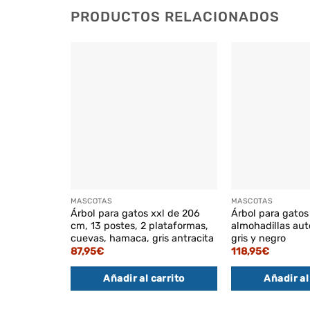
PRODUCTOS RELACIONADOS
MASCOTAS
MASCOTAS
Árbol para gatos xxl de 206
Árbol para gato
cm, 13 postes, 2 plataformas,
almohadillas aut
cuevas, hamaca, gris antracita
gris y negro
87,95
€
118,95
€
Añadir al carrito
Añadir al