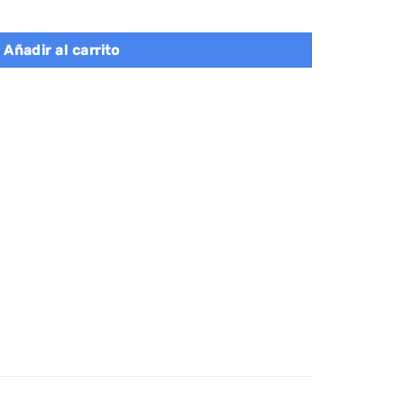
on cueva y 3 camas, greige cantidad
Añadir al carrito