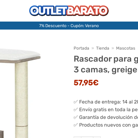
7% Descuento - Cupón: Verano
Portada
»
Tienda
»
Mascotas
Rascador para g
3 camas, greige
57,95
€
✅ Fecha de entrega: 14 al 
✅ Envío gratis en toda la p
✅ Garantía de devolución d
✅ Productos nuevos con ga