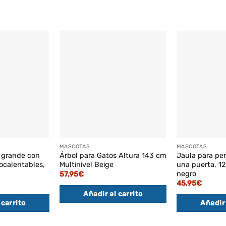
MASCOTAS
MASCOTAS
s grande con
Árbol para Gatos Altura 143 cm
Jaula para pe
ocalentables,
Multinivel Beige
una puerta, 1
negro
57,95
€
45,95
€
Añadir al carrito
 carrito
Añadir 