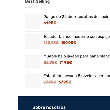
Best Selling
Juego de 2 taburetes altos de cocina
61,95
€
Tocador blanco moderno con espejo
El
El
125,95
€
109,95
€
precio
precio
original
actual
Mueble bajo lavabo para baño blanc
era:
es:
El
El
82,95
€
71,95
€
125,95€.
109,95€.
precio
precio
original
actual
Estantería pesada 5 niveles acero p
era:
es:
El
El
77,95
€
67,95
€
82,95€.
71,95€.
precio
precio
original
actual
era:
es:
77,95€.
67,95€.
Sobre nosotros