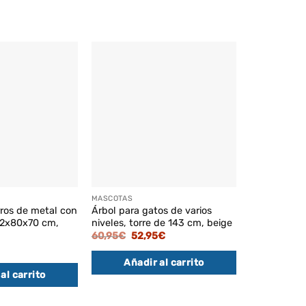
MASCOTAS
MASCOTAS
rros de metal con
Árbol para gatos de varios
Árbol para 
22x80x70 cm,
niveles, torre de 143 cm, beige
con 2 Cuev
Arena
El
El
60,95
€
52,95
€
precio
precio
102,95
€
original
actual
Añadir al carrito
era:
es:
60,95€.
52,95€.
al carrito
Añadi