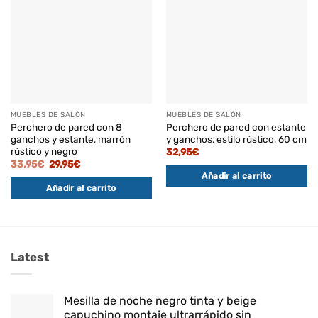
MUEBLES DE SALÓN
MUEBLES DE SALÓN
Perchero de pared con 8
Perchero de pared con estante
ganchos y estante, marrón
y ganchos, estilo rústico, 60 cm
rústico y negro
32,95
€
El
El
33,95
€
29,95
€
precio
precio
Añadir al carrito
original
actual
Añadir al carrito
era:
es:
33,95€.
29,95€.
Latest
Mesilla de noche negro tinta y beige
capuchino montaje ultrarrápido sin