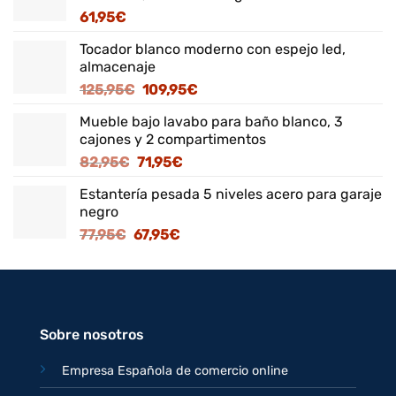
61,95
€
Tocador blanco moderno con espejo led,
almacenaje
El
El
125,95
€
109,95
€
precio
precio
Mueble bajo lavabo para baño blanco, 3
original
actual
cajones y 2 compartimentos
era:
es:
El
El
82,95
€
71,95
€
125,95€.
109,95€.
precio
precio
Estantería pesada 5 niveles acero para garaje
original
actual
negro
era:
es:
El
El
77,95
€
67,95
€
82,95€.
71,95€.
precio
precio
original
actual
era:
es:
77,95€.
67,95€.
Sobre nosotros
Empresa Española de comercio online