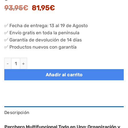
El
El
93,95
€
81,95
€
precio
precio
original
actual
✅ Fecha de entrega: 13 al 19 de Agosto
era:
es:
✅ Envío gratis en toda la península
93,95€.
81,95€.
✅ Garantía de devolución de 14 días
✅ Productos nuevos con garantía
Perchero zapatero con banco y 7 ganchos, moderno cantidad
Añadir al carrito
Descripción
Perchero Multifuncional Todo en Uno: Organización y