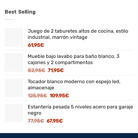
Best Selling
Juego de 2 taburetes altos de cocina, estilo
industrial, marrón vintage
61,95
€
Mueble bajo lavabo para baño blanco, 3
cajones y 2 compartimentos
El
El
82,95
€
71,95
€
precio
precio
Tocador blanco moderno con espejo led,
original
actual
almacenaje
era:
es:
El
El
125,95
€
109,95
€
82,95€.
71,95€.
precio
precio
Estantería pesada 5 niveles acero para garaje
original
actual
negro
era:
es:
El
El
77,95
€
67,95
€
125,95€.
109,95€.
precio
precio
original
actual