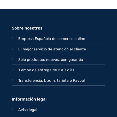
precio
precio
original
actual
era:
es:
77,95€.
67,95€.
Sobre nosotros
Empresa Española de comercio online
El mejor servicio de atención al cliente
Sólo productos nuevos, con garantía
Tiempo de entrega de 2 a 7 días
Transferencia, bizum, tarjeta o Paypal
Información legal
Aviso legal