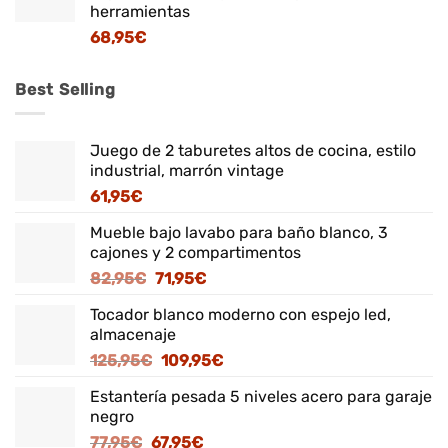
herramientas
68,95
€
Best Selling
Juego de 2 taburetes altos de cocina, estilo
industrial, marrón vintage
61,95
€
Mueble bajo lavabo para baño blanco, 3
cajones y 2 compartimentos
El
El
82,95
€
71,95
€
precio
precio
Tocador blanco moderno con espejo led,
original
actual
almacenaje
era:
es:
El
El
125,95
€
109,95
€
82,95€.
71,95€.
precio
precio
Estantería pesada 5 niveles acero para garaje
original
actual
negro
era:
es:
El
El
77,95
€
67,95
€
125,95€.
109,95€.