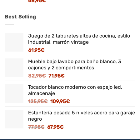
68,95
€
Best Selling
Juego de 2 taburetes altos de cocina, estilo
industrial, marrón vintage
61,95
€
Mueble bajo lavabo para baño blanco, 3
cajones y 2 compartimentos
El
El
82,95
€
71,95
€
precio
precio
Tocador blanco moderno con espejo led,
original
actual
almacenaje
era:
es:
El
El
125,95
€
109,95
€
82,95€.
71,95€.
precio
precio
Estantería pesada 5 niveles acero para garaje
original
actual
negro
era:
es:
El
El
77,95
€
67,95
€
125,95€.
109,95€.
precio
precio
original
actual