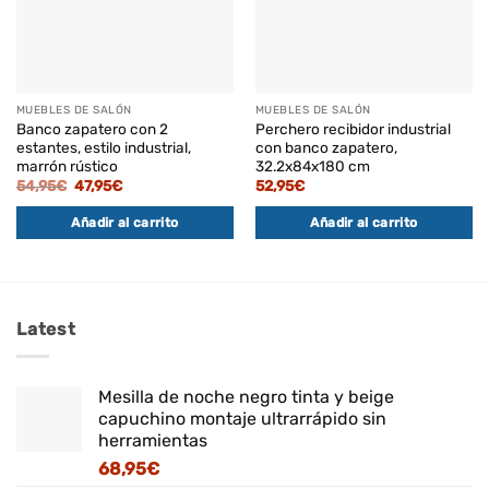
MUEBLES DE SALÓN
MUEBLES DE SALÓN
Banco zapatero con 2
Perchero recibidor industrial
estantes, estilo industrial,
con banco zapatero,
marrón rústico
32.2x84x180 cm
El
El
54,95
€
47,95
€
52,95
€
precio
precio
original
actual
Añadir al carrito
Añadir al carrito
era:
es:
54,95€.
47,95€.
Latest
Mesilla de noche negro tinta y beige
capuchino montaje ultrarrápido sin
herramientas
68,95
€