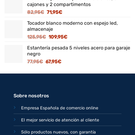
cajones y 2 compartimentos
El
El
82,95
€
71,95
€
precio
precio
Tocador blanco moderno con espejo led,
original
actual
almacenaje
era:
es:
El
El
125,95
€
109,95
€
82,95€.
71,95€.
precio
precio
Estantería pesada 5 niveles acero para garaje
original
actual
negro
era:
es:
El
El
77,95
€
67,95
€
125,95€.
109,95€.
precio
precio
original
actual
era:
es:
77,95€.
67,95€.
Sobre nosotros
Empresa Española de comercio online
El mejor servicio de atención al cliente
Sólo productos nuevos, con garantía