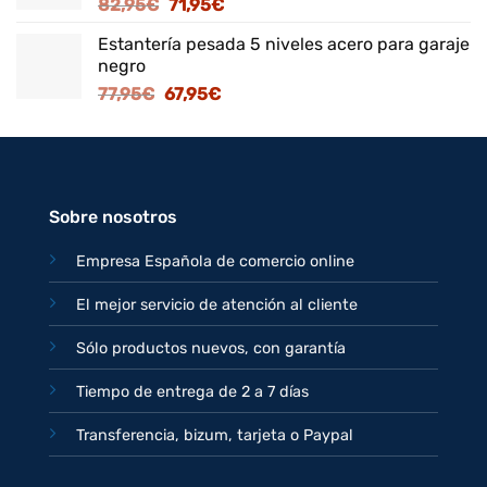
El
El
82,95
€
71,95
€
125,95€.
109,95€.
precio
precio
Estantería pesada 5 niveles acero para garaje
original
actual
negro
era:
es:
El
El
77,95
€
67,95
€
82,95€.
71,95€.
precio
precio
original
actual
era:
es:
77,95€.
67,95€.
Sobre nosotros
Empresa Española de comercio online
El mejor servicio de atención al cliente
Sólo productos nuevos, con garantía
Tiempo de entrega de 2 a 7 días
Transferencia, bizum, tarjeta o Paypal