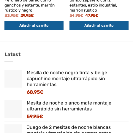
ganchos y estante, marrón
estantes, estilo industrial,
rústico y negro
marrón rústico
El
El
El
El
33,95
€
29,95
€
54,95
€
47,95
€
precio
precio
precio
precio
original
actual
original
actual
Añadir al carrito
Añadir al carrito
era:
es:
era:
es:
33,95€.
29,95€.
54,95€.
47,95€.
Latest
Mesilla de noche negro tinta y beige
capuchino montaje ultrarrápido sin
herramientas
68,95
€
Mesita de noche blanco mate montaje
ultrarrápido sin herramientas
59,95
€
Juego de 2 mesitas de noche blancas