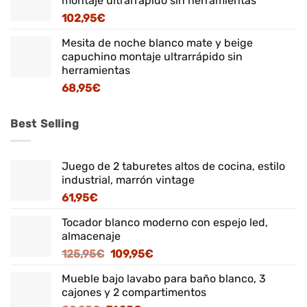
montaje ultrarrápido sin herramientas
102,95
€
Mesita de noche blanco mate y beige
capuchino montaje ultrarrápido sin
herramientas
68,95
€
Best Selling
Juego de 2 taburetes altos de cocina, estilo
industrial, marrón vintage
61,95
€
Tocador blanco moderno con espejo led,
almacenaje
El
El
125,95
€
109,95
€
precio
precio
Mueble bajo lavabo para baño blanco, 3
original
actual
cajones y 2 compartimentos
era:
es: