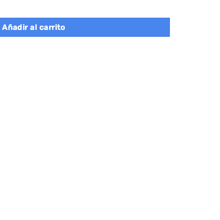
ta de Tela Negro Ébano y Gris Pizarra cantidad
Añadir al carrito