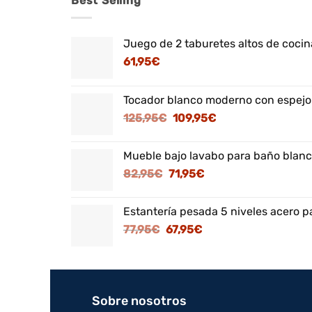
Best Selling
Juego de 2 taburetes altos de cocina
61,95
€
Tocador blanco moderno con espejo
El
El
125,95
€
109,95
€
precio
precio
original
actual
Mueble bajo lavabo para baño blanc
era:
es:
El
El
82,95
€
71,95
€
125,95€.
109,95€.
precio
precio
original
actual
Estantería pesada 5 niveles acero p
era:
es:
El
El
77,95
€
67,95
€
82,95€.
71,95€.
precio
precio
original
actual
era:
es:
77,95€.
67,95€.
Sobre nosotros