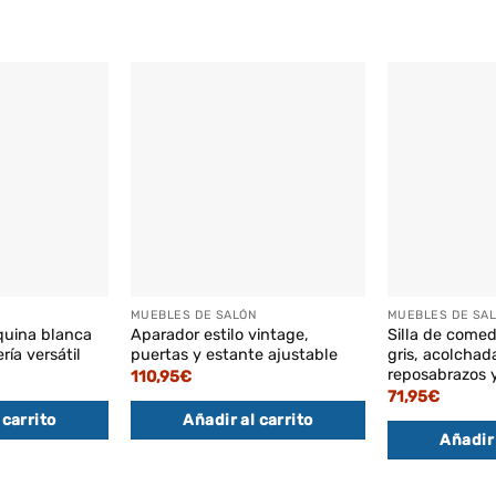
MUEBLES DE SALÓN
MUEBLES DE SA
quina blanca
Aparador estilo vintage,
Silla de comed
ería versátil
puertas y estante ajustable
gris, acolchad
reposabrazos 
110,95
€
71,95
€
 carrito
Añadir al carrito
Añadir 