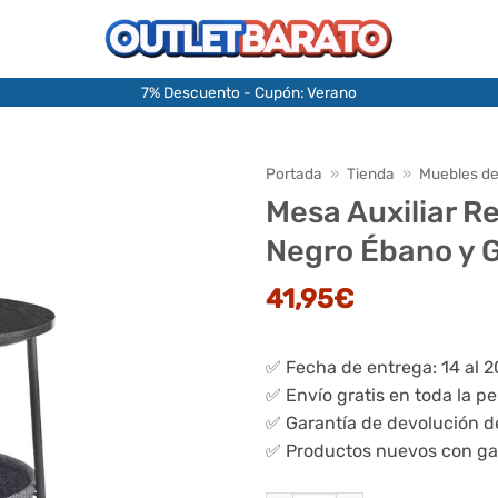
7% Descuento - Cupón: Verano
Portada
»
Tienda
»
Muebles de
Mesa Auxiliar R
Negro Ébano y G
41,95
€
✅ Fecha de entrega: 14 al 
✅ Envío gratis en toda la p
✅ Garantía de devolución d
✅ Productos nuevos con ga