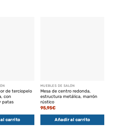
LÓN
MUEBLES DE SALÓN
MUEBLES DE 
or de terciopelo
Mesa de centro redonda,
Zapatero de
a, con
estructura metálica, marrón
con estante
y patas
rústico
60x30x95 
95,95
€
92,95
€
al carrito
Añadir al carrito
Añadi