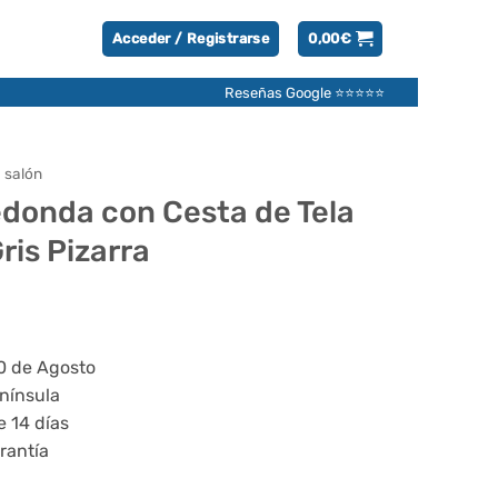
Acceder / Registrarse
0,00
€
Reseñas Google ⭐⭐⭐⭐⭐
 salón
edonda con Cesta de Tela
ris Pizarra
20 de Agosto
enínsula
e 14 días
rantía