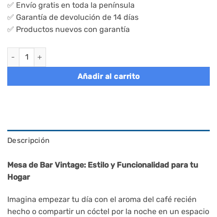
✅ Envío gratis en toda la península
87,95€.
76,95€.
✅ Garantía de devolución de 14 días
✅ Productos nuevos con garantía
Mesa alta de bar vintage, estructura de hierro, aspecto madera
Añadir al carrito
Descripción
Mesa de Bar Vintage: Estilo y Funcionalidad para tu
Hogar
Imagina empezar tu día con el aroma del café recién
hecho o compartir un cóctel por la noche en un espacio