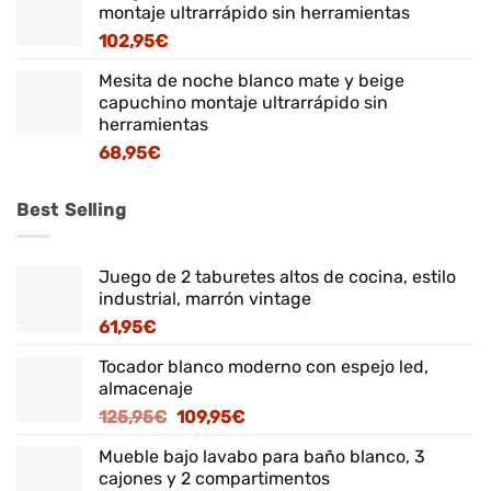
montaje ultrarrápido sin herramientas
102,95
€
Mesita de noche blanco mate y beige
capuchino montaje ultrarrápido sin
herramientas
68,95
€
Best Selling
Juego de 2 taburetes altos de cocina, estilo
industrial, marrón vintage
61,95
€
Tocador blanco moderno con espejo led,
almacenaje
El
El
125,95
€
109,95
€
precio
precio
Mueble bajo lavabo para baño blanco, 3
original
actual
cajones y 2 compartimentos
era:
es: