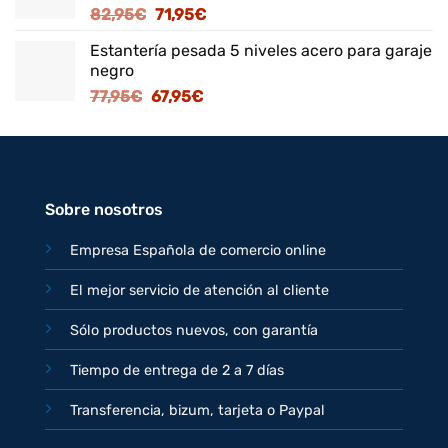
El
El
82,95
€
71,95
€
125,95€.
109,95€.
precio
precio
Estantería pesada 5 niveles acero para garaje
original
actual
negro
era:
es:
El
El
77,95
€
67,95
€
82,95€.
71,95€.
precio
precio
original
actual
era:
es:
77,95€.
67,95€.
Sobre nosotros
Empresa Española de comercio online
El mejor servicio de atención al cliente
Sólo productos nuevos, con garantía
Tiempo de entrega de 2 a 7 días
Transferencia, bizum, tarjeta o Paypal