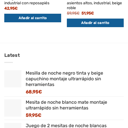
industrial con reposapiés
asientos altos, industrial, beige
roble
42,95
€
El
El
59,95
€
51,95
€
precio
precio
Añadir al carrito
original
actual
Añadir al carrito
era:
es:
59,95€.
51,95€.
Latest
Mesilla de noche negro tinta y beige
capuchino montaje ultrarrápido sin
herramientas
68,95
€
Mesita de noche blanco mate montaje
ultrarrápido sin herramientas
59,95
€
Juego de 2 mesitas de noche blancas