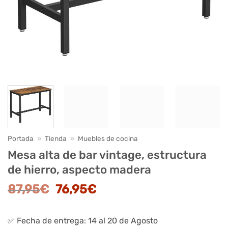
Portada
»
Tienda
»
Muebles de cocina
Mesa alta de bar vintage, estructura
de hierro, aspecto madera
El
El
87,95
€
76,95
€
precio
precio
original
actual
✅ Fecha de entrega: 14 al 20 de Agosto
era:
es: