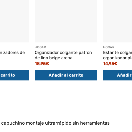
HOGAR
HOGAR
nizadores de
Organizador colgante patrón
Estante colgan
de lino beige arena
organizador pl
18,95
€
14,95
€
 carrito
Añadir al carrito
Añadir 
e capuchino montaje ultrarrápido sin herramientas