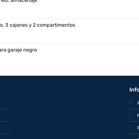
 led, almacenaje
o, 3 cajones y 2 compartimentos
ara garaje negro
Inf