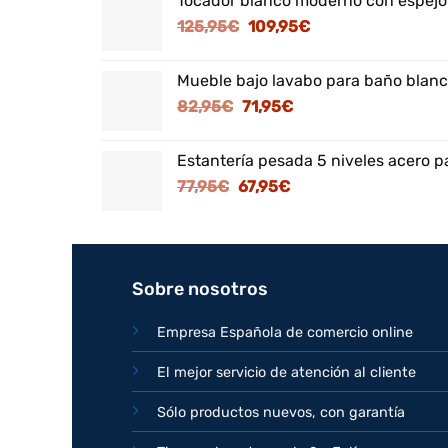
Tocador blanco moderno con espejo
El
El
125,95
€
109,95
€
precio
precio
original
actual
Mueble bajo lavabo para baño blanc
era:
es:
El
El
82,95
€
71,95
€
125,95€.
109,95€.
precio
precio
original
actual
Estantería pesada 5 niveles acero p
era:
es:
El
El
77,95
€
67,95
€
82,95€.
71,95€.
precio
precio
original
actual
era:
es:
77,95€.
67,95€.
Sobre nosotros
Empresa Española de comercio online
El mejor servicio de atención al cliente
Sólo productos nuevos, con garantía