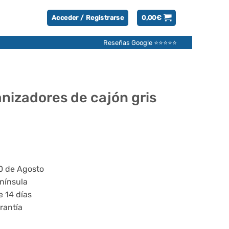
Acceder / Registrarse
0,00
€
Reseñas Google ⭐⭐⭐⭐⭐
nizadores de cajón gris
20 de Agosto
enínsula
e 14 días
rantía