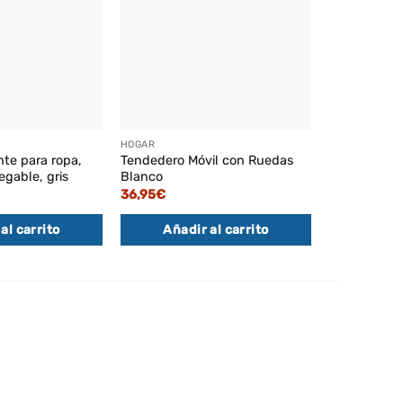
HOGAR
HOGAR
te para ropa,
Tendedero Móvil con Ruedas
Tendedero P
egable, gris
Blanco
Niveles Gris
36,95
€
36,95
€
al carrito
Añadir al carrito
Añadi