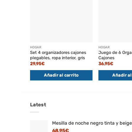
HOGAR
HOGAR
Set 4 organizadores cajones
Juego de 6 Orga
plegables, ropa interior, gris
Cajones
29,95
€
36,95
€
Añadir al carrito
Añadir al
Latest
Mesilla de noche negro tinta y beig
68,95
€