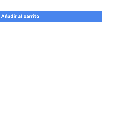
ajón gris mística cantidad
Añadir al carrito