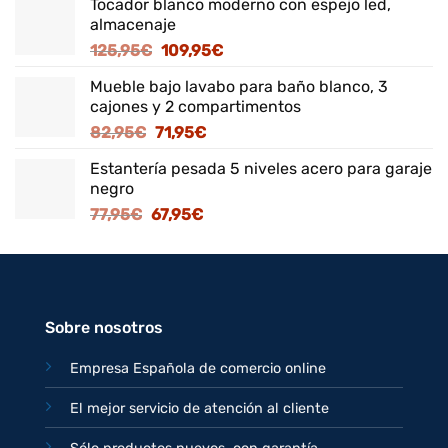
Tocador blanco moderno con espejo led,
almacenaje
El
El
125,95
€
109,95
€
precio
precio
Mueble bajo lavabo para baño blanco, 3
original
actual
cajones y 2 compartimentos
era:
es:
El
El
82,95
€
71,95
€
125,95€.
109,95€.
precio
precio
Estantería pesada 5 niveles acero para garaje
original
actual
negro
era:
es:
El
El
77,95
€
67,95
€
82,95€.
71,95€.
precio
precio
original
actual
era:
es:
77,95€.
67,95€.
Sobre nosotros
Empresa Española de comercio online
El mejor servicio de atención al cliente