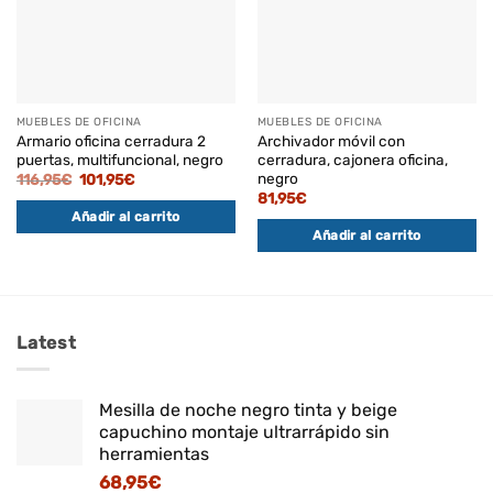
MUEBLES DE OFICINA
MUEBLES DE OFICINA
Armario oficina cerradura 2
Archivador móvil con
puertas, multifuncional, negro
cerradura, cajonera oficina,
negro
El
El
116,95
€
101,95
€
precio
precio
81,95
€
original
actual
Añadir al carrito
era:
es:
116,95€.
101,95€.
Añadir al carrito
Latest
Mesilla de noche negro tinta y beige
capuchino montaje ultrarrápido sin
herramientas
68,95
€