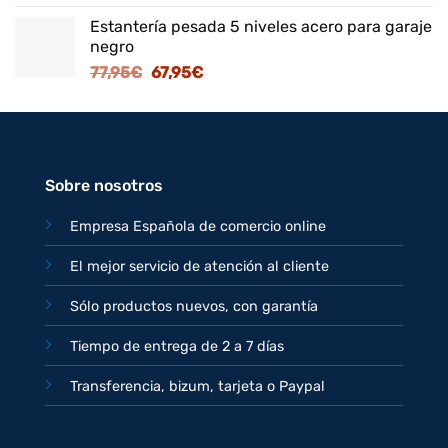
precio
precio
Estantería pesada 5 niveles acero para garaje
original
actual
negro
era:
es:
El
El
77,95
€
67,95
€
82,95€.
71,95€.
precio
precio
original
actual
era:
es:
77,95€.
67,95€.
Sobre nosotros
Empresa Española de comercio online
El mejor servicio de atención al cliente
Sólo productos nuevos, con garantía
Tiempo de entrega de 2 a 7 días
Transferencia, bizum, tarjeta o Paypal