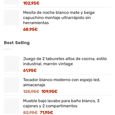
102,95
€
Mesita de noche blanco mate y beige
capuchino montaje ultrarrápido sin
herramientas
68,95
€
Best Selling
Juego de 2 taburetes altos de cocina, estilo
industrial, marrón vintage
61,95
€
Tocador blanco moderno con espejo led,
almacenaje
El
El
125,95
€
109,95
€
precio
precio
Mueble bajo lavabo para baño blanco, 3
original
actual
cajones y 2 compartimentos
era:
es:
El
El
82,95
€
71,95
€
125,95€.
109,95€.