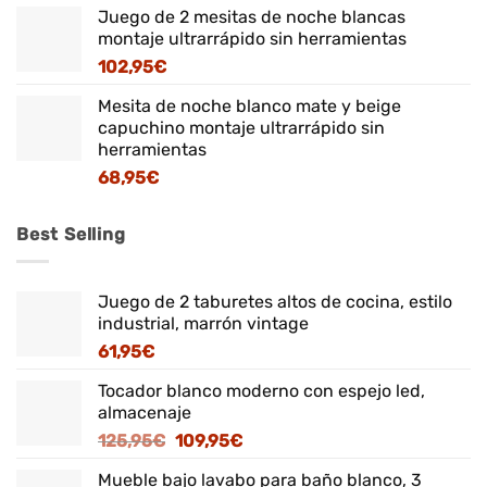
Juego de 2 mesitas de noche blancas
montaje ultrarrápido sin herramientas
102,95
€
Mesita de noche blanco mate y beige
capuchino montaje ultrarrápido sin
herramientas
68,95
€
Best Selling
Juego de 2 taburetes altos de cocina, estilo
industrial, marrón vintage
61,95
€
Tocador blanco moderno con espejo led,
almacenaje
El
El
125,95
€
109,95
€
precio
precio
Mueble bajo lavabo para baño blanco, 3
original
actual