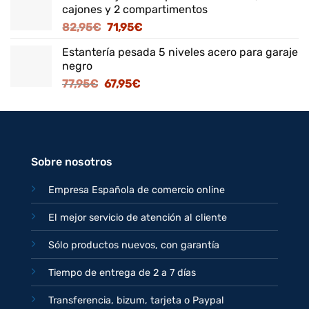
cajones y 2 compartimentos
era:
es:
El
El
82,95
€
71,95
€
125,95€.
109,95€.
precio
precio
Estantería pesada 5 niveles acero para garaje
original
actual
negro
era:
es:
El
El
77,95
€
67,95
€
82,95€.
71,95€.
precio
precio
original
actual
era:
es:
77,95€.
67,95€.
Sobre nosotros
Empresa Española de comercio online
El mejor servicio de atención al cliente
Sólo productos nuevos, con garantía
Tiempo de entrega de 2 a 7 días
Transferencia, bizum, tarjeta o Paypal