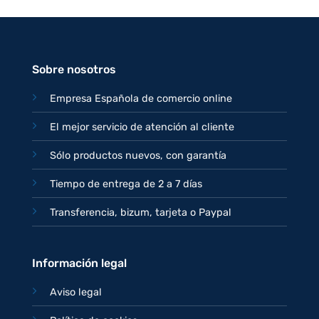
precio
precio
original
actual
era:
es:
77,95€.
67,95€.
Sobre nosotros
Empresa Española de comercio online
El mejor servicio de atención al cliente
Sólo productos nuevos, con garantía
Tiempo de entrega de 2 a 7 días
Transferencia, bizum, tarjeta o Paypal
Información legal
Aviso legal