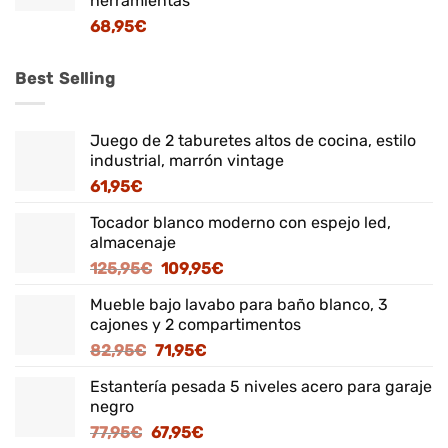
herramientas
68,95
€
Best Selling
Juego de 2 taburetes altos de cocina, estilo
industrial, marrón vintage
61,95
€
Tocador blanco moderno con espejo led,
almacenaje
El
El
125,95
€
109,95
€
precio
precio
Mueble bajo lavabo para baño blanco, 3
original
actual
cajones y 2 compartimentos
era:
es:
El
El
82,95
€
71,95
€
125,95€.
109,95€.
precio
precio
Estantería pesada 5 niveles acero para garaje
original
actual
negro
era:
es:
El
El
77,95
€
67,95
€
82,95€.
71,95€.