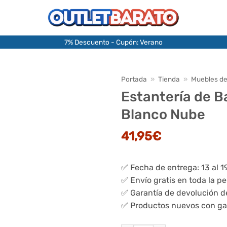
7% Descuento - Cupón: Verano
Portada
»
Tienda
»
Muebles d
Estantería de B
Blanco Nube
41,95
€
✅ Fecha de entrega: 13 al 1
✅ Envío gratis en toda la p
✅ Garantía de devolución d
✅ Productos nuevos con ga