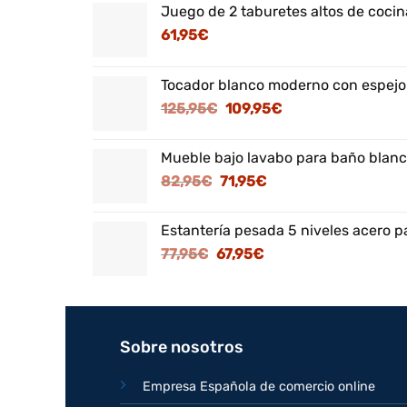
Juego de 2 taburetes altos de cocina
61,95
€
Tocador blanco moderno con espejo
El
El
125,95
€
109,95
€
precio
precio
original
actual
Mueble bajo lavabo para baño blanc
era:
es:
El
El
82,95
€
71,95
€
125,95€.
109,95€.
precio
precio
original
actual
Estantería pesada 5 niveles acero p
era:
es:
El
El
77,95
€
67,95
€
82,95€.
71,95€.
precio
precio
original
actual
era:
es:
77,95€.
67,95€.
Sobre nosotros
Empresa Española de comercio online