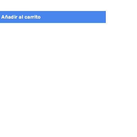
les de Bambú Blanco Nube cantidad
Añadir al carrito