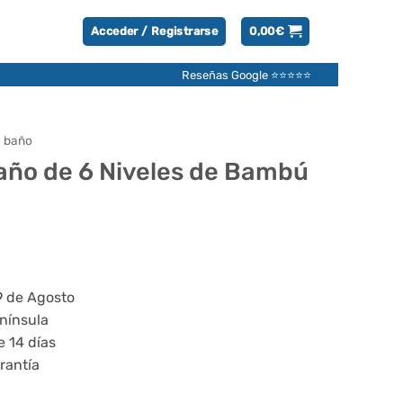
Acceder / Registrarse
0,00
€
Reseñas Google ⭐⭐⭐⭐⭐
e baño
año de 6 Niveles de Bambú
9 de Agosto
enínsula
e 14 días
rantía