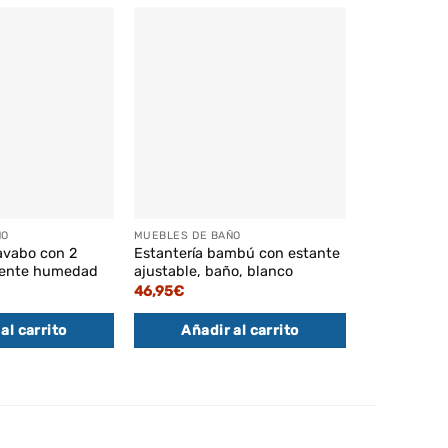
ÑO
MUEBLES DE BAÑO
MUEBLES DE 
avabo con 2
Estantería bambú con estante
Carro roda
stente humedad
ajustable, baño, blanco
3 niveles, a
blanco
46,95
€
41,95
€
al carrito
Añadir al carrito
Añadi