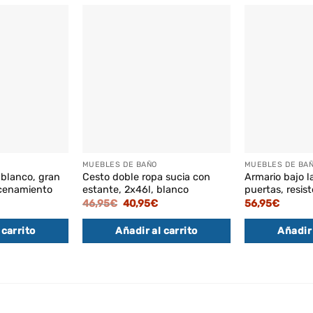
MUEBLES DE BAÑO
MUEBLES DE BA
 blanco, gran
Cesto doble ropa sucia con
Armario bajo l
cenamiento
estante, 2x46l, blanco
puertas, resi
l
El
El
46,95
€
40,95
€
56,95
€
recio
precio
precio
ctual
original
actual
 carrito
Añadir al carrito
Añadir 
s:
era:
es:
1,95€.
46,95€.
40,95€.