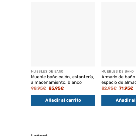
MUEBLES DE BAÑO
MUEBLES DE BAÑO
Mueble baño cajón, estantería,
Armario de baño
almacenamiento, blanco
espacio de alma
El
El
El
E
98,95
€
85,95
€
82,95
€
71,95
€
precio
precio
precio
p
original
actual
original
a
Añadir al carrito
Añadir al
era:
es:
era:
e
98,95€.
85,95€.
82,95€.
7