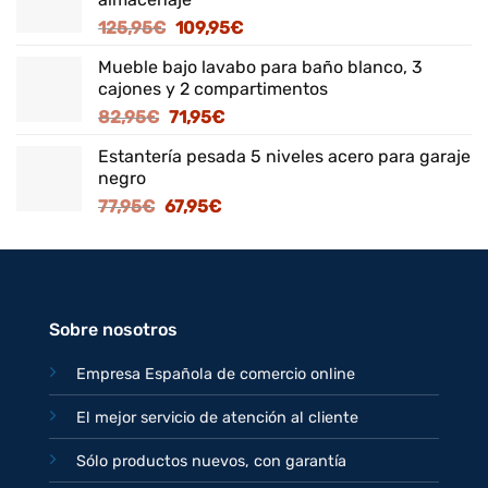
El
El
125,95
€
109,95
€
precio
precio
Mueble bajo lavabo para baño blanco, 3
original
actual
cajones y 2 compartimentos
era:
es:
El
El
82,95
€
71,95
€
125,95€.
109,95€.
precio
precio
Estantería pesada 5 niveles acero para garaje
original
actual
negro
era:
es:
El
El
77,95
€
67,95
€
82,95€.
71,95€.
precio
precio
original
actual
era:
es:
77,95€.
67,95€.
Sobre nosotros
Empresa Española de comercio online
El mejor servicio de atención al cliente
Sólo productos nuevos, con garantía