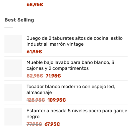
68,95
€
Best Selling
Juego de 2 taburetes altos de cocina, estilo
industrial, marrón vintage
61,95
€
Mueble bajo lavabo para baño blanco, 3
cajones y 2 compartimentos
El
El
82,95
€
71,95
€
precio
precio
Tocador blanco moderno con espejo led,
original
actual
almacenaje
era:
es:
El
El
125,95
€
109,95
€
82,95€.
71,95€.
precio
precio
Estantería pesada 5 niveles acero para garaje
original
actual
negro
era:
es:
El
El
77,95
€
67,95
€
125,95€.
109,95€.
precio
precio