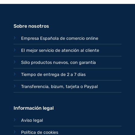
original
actual
era:
es:
77,95€.
67,95€.
Sobre nosotros
Empresa Española de comercio online
El mejor servicio de atención al cliente
Sólo productos nuevos, con garantía
Tiempo de entrega de 2 a 7 días
Transferencia, bizum, tarjeta o Paypal
Información legal
Aviso legal
Política de cookies