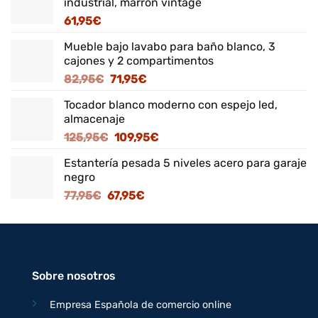
industrial, marrón vintage
61,95
€
Mueble bajo lavabo para baño blanco, 3
cajones y 2 compartimentos
El
El
82,95
€
71,95
€
precio
precio
Tocador blanco moderno con espejo led,
original
actual
almacenaje
era:
es:
El
El
125,95
€
109,95
€
82,95€.
71,95€.
precio
precio
Estantería pesada 5 niveles acero para garaje
original
actual
negro
era:
es:
El
El
77,95
€
67,95
€
125,95€.
109,95€.
precio
precio
original
actual
era:
es:
77,95€.
67,95€.
Sobre nosotros
Empresa Española de comercio online