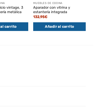
INA
MUEBLES DE COCINA
MUEBLES DE 
icio vintage, 3
Aparador con vitrina y
Estantería 
tería metálica
estantería integrada
microondas,
roble y bla
132,95
€
86,95
€
al carrito
Añadir al carrito
Añadi