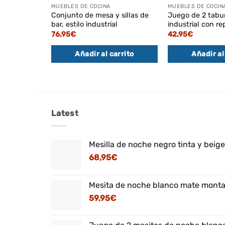
MUEBLES DE COCINA
MUEBLES DE COCIN
Conjunto de mesa y sillas de
Juego de 2 tabu
bar, estilo industrial
industrial con r
76,95
€
42,95
€
Añadir al carrito
Añadir al
Latest
Mesilla de noche negro tinta y beig
68,95
€
Mesita de noche blanco mate montaj
59,95
€