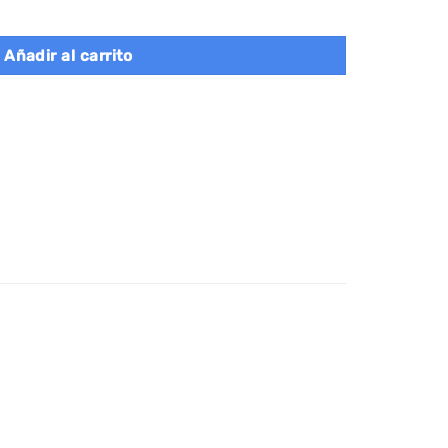
 de 2 x 17 l y 26 l 3 compartimentos para basura cantidad
Añadir al carrito