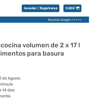
Acceder / Registrarse
0,00
€
Reseñas Google ⭐⭐⭐⭐⭐
cocina volumen de 2 x 17 l
timentos para basura
20 de Agosto
enínsula
e 14 días
rantía