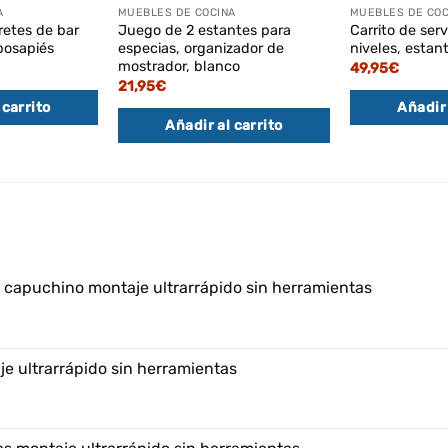
A
MUEBLES DE COCINA
MUEBLES DE COC
retes de bar
Juego de 2 estantes para
Carrito de serv
eposapiés
especias, organizador de
niveles, estan
mostrador, blanco
49,95
€
21,95
€
 carrito
Añadir 
Añadir al carrito
e capuchino montaje ultrarrápido sin herramientas
e ultrarrápido sin herramientas