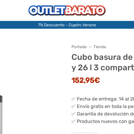
7% Descuento - Cupón: Verano
Portada
»
Tienda
Cubo basura de 
y 26 l 3 compar
152,95
€
✅ Fecha de entrega: 14 al 
✅ Envío gratis en toda la p
✅ Garantía de devolución d
✅ Productos nuevos con ga