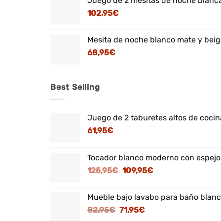
Juego de 2 mesitas de noche blanca
102,95
€
Mesita de noche blanco mate y beig
68,95
€
Best Selling
Juego de 2 taburetes altos de cocina
61,95
€
Tocador blanco moderno con espejo
El
El
125,95
€
109,95
€
precio
precio
original
actual
Mueble bajo lavabo para baño blanc
era:
es:
El
El
82,95
€
71,95
€
125,95€.
109,95€.
precio
precio