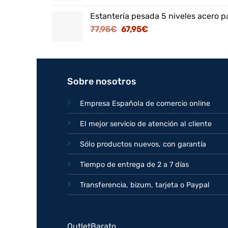
original
actual
Estantería pesada 5 niveles acero p
era:
es:
El
El
77,95
€
67,95
€
82,95€.
71,95€.
precio
precio
original
actual
era:
es:
77,95€.
67,95€.
Sobre nosotros
Empresa Española de comercio online
El mejor servicio de atención al cliente
Sólo productos nuevos, con garantía
Tiempo de entrega de 2 a 7 días
Transferencia, bizum, tarjeta o Paypal
OutletBarato