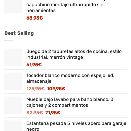
capuchino montaje ultrarrápido sin
herramientas
68,95
€
Best Selling
Juego de 2 taburetes altos de cocina, estilo
industrial, marrón vintage
61,95
€
Tocador blanco moderno con espejo led,
almacenaje
El
El
125,95
€
109,95
€
precio
precio
Mueble bajo lavabo para baño blanco, 3
original
actual
cajones y 2 compartimentos
era:
es:
El
El
82,95
€
71,95
€
125,95€.
109,95€.
precio
precio
Estantería pesada 5 niveles acero para garaje
original
actual
negro
era:
es: