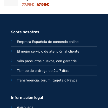
El
El
77,95
€
67,95
€
82,95€.
71,95€.
precio
precio
original
actual
era:
es:
77,95€.
67,95€.
Sobre nosotros
Empresa Española de comercio online
El mejor servicio de atención al cliente
Sólo productos nuevos, con garantía
Tiempo de entrega de 2 a 7 días
Transferencia, bizum, tarjeta o Paypal
Información legal
Aviso legal