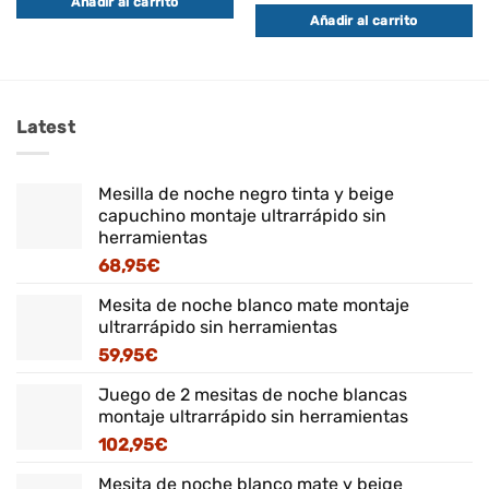
Añadir al carrito
original
actual
Añadir al carrito
era:
es:
59,95€.
51,95€.
Latest
Mesilla de noche negro tinta y beige
capuchino montaje ultrarrápido sin
herramientas
68,95
€
Mesita de noche blanco mate montaje
ultrarrápido sin herramientas
59,95
€
Juego de 2 mesitas de noche blancas
montaje ultrarrápido sin herramientas
102,95
€
Mesita de noche blanco mate y beige