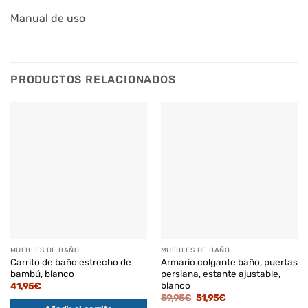
Manual de uso
PRODUCTOS RELACIONADOS
MUEBLES DE BAÑO
MUEBLES DE BAÑO
Carrito de baño estrecho de
Armario colgante baño, puertas
bambú, blanco
persiana, estante ajustable,
blanco
41,95
€
El
El
59,95
€
51,95
€
precio
precio