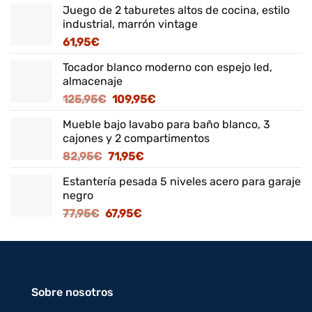
Juego de 2 taburetes altos de cocina, estilo
industrial, marrón vintage
61,95
€
Tocador blanco moderno con espejo led,
almacenaje
El
El
125,95
€
109,95
€
precio
precio
Mueble bajo lavabo para baño blanco, 3
original
actual
cajones y 2 compartimentos
era:
es:
El
El
82,95
€
71,95
€
125,95€.
109,95€.
precio
precio
Estantería pesada 5 niveles acero para garaje
original
actual
negro
era:
es:
El
El
77,95
€
67,95
€
82,95€.
71,95€.
precio
precio
original
actual
era:
es:
77,95€.
67,95€.
Sobre nosotros