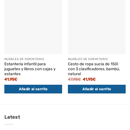
MUEBLES DE DORMITORIO
MUEBLES DE DORMITORIO
Estantería infantil para
Cesto de ropa sucia de 150l
juguetes y libros con cajas y
con 3 clasificadores, bambú,
estantes
natural
El
El
41,95
€
47,95
€
41,95
€
precio
precio
original
actual
Añadir al carrito
Añadir al carrito
era:
es:
47,95€.
41,95€.
Latest