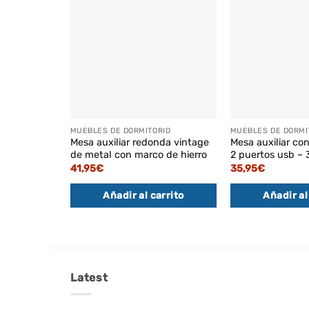
MUEBLES DE DORMITORIO
MUEBLES DE DORMI
Mesa auxiliar redonda vintage
Mesa auxiliar co
de metal con marco de hierro
2 puertos usb –
41,95
€
35,95
€
Añadir al carrito
Añadir al
Latest