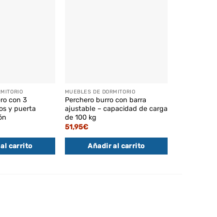
MITORIO
MUEBLES DE DORMITORIO
MUEBLES DE 
ro con 3
Perchero burro con barra
Espejo joyer
s y puerta
ajustable – capacidad de carga
marrón rústic
ón
de 100 kg
122,95
€
51,95
€
Añadi
al carrito
Añadir al carrito