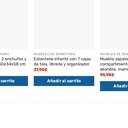
TORIO
MUEBLES DE DORMITORIO
MUEBLES DE DOR
n 2 enchufes y
Estantería infantil con 7 cajas
Mueble zapate
 30x34x58 cm
de tela, librería y organizador
compartimento
abatible, marr
37,95
€
95,95
€
 carrito
Añadir al carrito
Añadir 