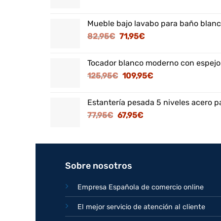
Mueble bajo lavabo para baño blanc
El
El
82,95
€
71,95
€
precio
precio
original
actual
Tocador blanco moderno con espejo
era:
es:
El
El
125,95
€
109,95
€
82,95€.
71,95€.
precio
precio
original
actual
Estantería pesada 5 niveles acero p
era:
es:
El
El
77,95
€
67,95
€
125,95€.
109,95€.
precio
precio
original
actual
era:
es:
77,95€.
67,95€.
Sobre nosotros
Empresa Española de comercio online
El mejor servicio de atención al cliente