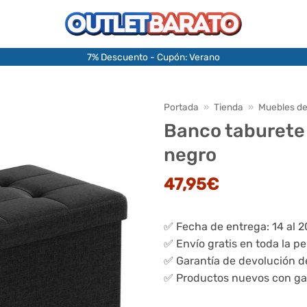
7% Descuento - Cupón: Verano
Portada
»
Tienda
»
Muebles de
Banco taburete 
negro
47,95
€
✅ Fecha de entrega: 14 al 
✅ Envío gratis en toda la p
✅ Garantía de devolución d
✅ Productos nuevos con ga