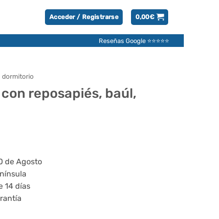
Acceder / Registrarse
0,00
€
Reseñas Google ⭐⭐⭐⭐⭐
 dormitorio
con reposapiés, baúl,
20 de Agosto
enínsula
e 14 días
rantía