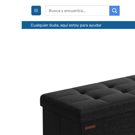
Saltar
Buscar
al
por:
contenido
Cualquier duda, aquí estoy para ayudar