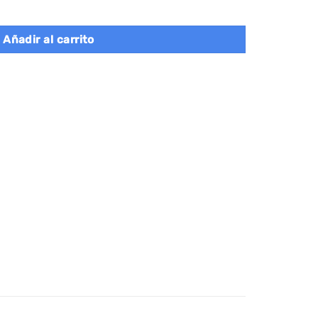
to acolchado, blanco, 104x30x48 cm cantidad
Añadir al carrito