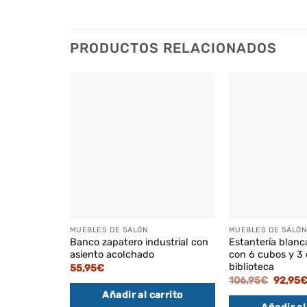
PRODUCTOS RELACIONADOS
MUEBLES DE SALÓN
MUEBLES DE SALÓN
Banco zapatero industrial con
Estantería blan
asiento acolchado
con 6 cubos y 3 
biblioteca
55,95
€
El
106,95
€
92,95
precio
Añadir al carrito
original