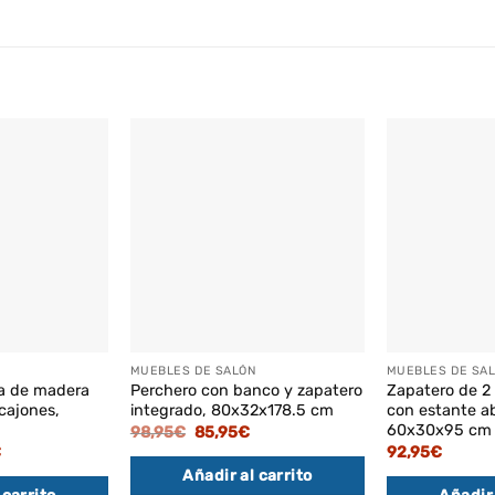
MUEBLES DE SALÓN
MUEBLES DE SA
ca de madera
Perchero con banco y zapatero
Zapatero de 2
cajones,
integrado, 80x32x178.5 cm
con estante ab
60x30x95 cm
El
El
98,95
€
85,95
€
precio
precio
El
€
92,95
€
original
actual
precio
Añadir al carrito
era:
es:
actual
98,95€.
85,95€.