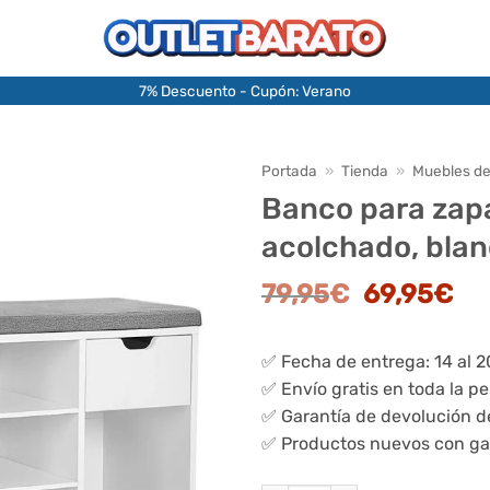
7% Descuento - Cupón: Verano
Portada
»
Tienda
»
Muebles de
Banco para zap
acolchado, bla
El
El
79,95
€
69,95
€
precio
pr
original
ac
✅ Fecha de entrega: 14 al 
era:
es:
✅ Envío gratis en toda la p
79,95€.
69
✅ Garantía de devolución d
✅ Productos nuevos con ga