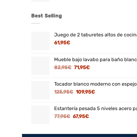
Best Selling
Juego de 2 taburetes altos de cocina
61,95
€
Mueble bajo lavabo para baño blanc
El
El
82,95
€
71,95
€
precio
precio
original
actual
Tocador blanco moderno con espejo
era:
es:
El
El
125,95
€
109,95
€
82,95€.
71,95€.
precio
precio
original
actual
Estantería pesada 5 niveles acero p
era:
es:
El
El
77,95
€
67,95
€
125,95€.
109,95€.
precio
precio
original
actual
era:
es: