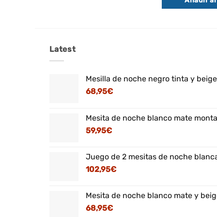
Añadir al
era:
106,95
Latest
Mesilla de noche negro tinta y beig
68,95
€
Mesita de noche blanco mate montaj
59,95
€
Juego de 2 mesitas de noche blanca
102,95
€
Mesita de noche blanco mate y beig
68,95
€