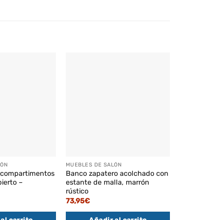
LÓN
MUEBLES DE SALÓN
MUEBLES DE 
 compartimentos
Banco zapatero acolchado con
Perchero za
ierto –
estante de malla, marrón
7 ganchos, 
rústico
71,95
€
73,95
€
Añadi