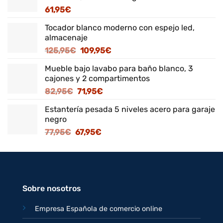
61,95
€
Tocador blanco moderno con espejo led,
almacenaje
El
El
125,95
€
109,95
€
precio
precio
Mueble bajo lavabo para baño blanco, 3
original
actual
cajones y 2 compartimentos
era:
es:
El
El
82,95
€
71,95
€
125,95€.
109,95€.
precio
precio
Estantería pesada 5 niveles acero para garaje
original
actual
negro
era:
es:
El
El
77,95
€
67,95
€
82,95€.
71,95€.
precio
precio
original
actual
era:
es:
77,95€.
67,95€.
Sobre nosotros
Empresa Española de comercio online