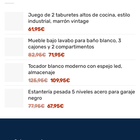
Juego de 2 taburetes altos de cocina, estilo
industrial, marrón vintage
61,95
€
Mueble bajo lavabo para baño blanco, 3
cajones y 2 compartimentos
El
El
82,95
€
71,95
€
precio
precio
Tocador blanco moderno con espejo led,
original
actual
almacenaje
era:
es:
El
El
125,95
€
109,95
€
82,95€.
71,95€.
precio
precio
Estantería pesada 5 niveles acero para garaje
original
actual
negro
era:
es:
El
El
77,95
€
67,95
€
125,95€.
109,95€.
precio
precio
original
actual
era:
es:
77,95€.
67,95€.