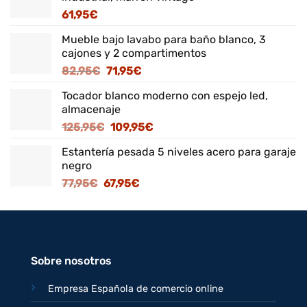
61,95
€
Mueble bajo lavabo para baño blanco, 3
cajones y 2 compartimentos
El
El
82,95
€
71,95
€
precio
precio
Tocador blanco moderno con espejo led,
original
actual
almacenaje
era:
es:
El
El
125,95
€
109,95
€
82,95€.
71,95€.
precio
precio
Estantería pesada 5 niveles acero para garaje
original
actual
negro
era:
es:
El
El
77,95
€
67,95
€
125,95€.
109,95€.
precio
precio
original
actual
era:
es:
77,95€.
67,95€.
Sobre nosotros
Empresa Española de comercio online