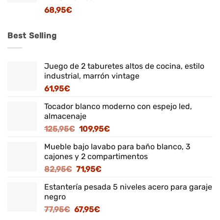
68,95
€
Best Selling
Juego de 2 taburetes altos de cocina, estilo
industrial, marrón vintage
61,95
€
Tocador blanco moderno con espejo led,
almacenaje
El
El
125,95
€
109,95
€
precio
precio
Mueble bajo lavabo para baño blanco, 3
original
actual
cajones y 2 compartimentos
era:
es:
El
El
82,95
€
71,95
€
125,95€.
109,95€.
precio
precio
Estantería pesada 5 niveles acero para garaje
original
actual
negro
era:
es:
El
El
77,95
€
67,95
€
82,95€.
71,95€.
precio
precio