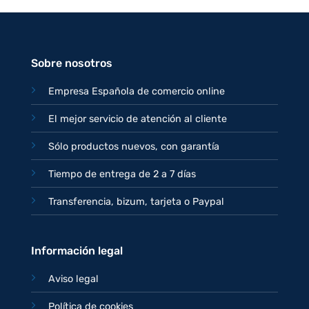
original
actual
era:
es:
77,95€.
67,95€.
Sobre nosotros
Empresa Española de comercio online
El mejor servicio de atención al cliente
Sólo productos nuevos, con garantía
Tiempo de entrega de 2 a 7 días
Transferencia, bizum, tarjeta o Paypal
Información legal
Aviso legal
Política de cookies