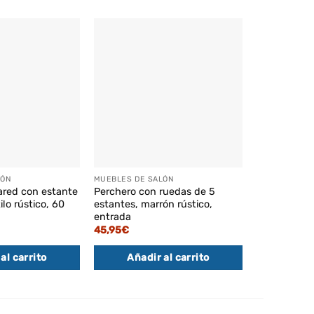
LÓN
MUEBLES DE SALÓN
MUEBLES DE 
ared con estante
Perchero con ruedas de 5
Banco zapat
ilo rústico, 60
estantes, marrón rústico,
estante de 
entrada
rústico
45,95
€
73,95
€
al carrito
Añadir al carrito
Añadi