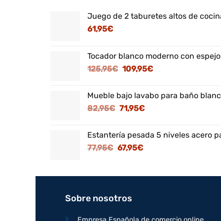
Juego de 2 taburetes altos de cocina
61,95
€
Tocador blanco moderno con espejo
El
El
125,95
€
109,95
€
precio
precio
original
actual
Mueble bajo lavabo para baño blanc
era:
es:
El
El
82,95
€
71,95
€
125,95€.
109,95€.
precio
precio
original
actual
Estantería pesada 5 niveles acero p
era:
es:
El
El
77,95
€
67,95
€
82,95€.
71,95€.
precio
precio
original
actual
era:
es:
77,95€.
67,95€.
Sobre nosotros
Empresa Española de comercio online