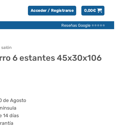
Acceder / Registrarse
0,00
€
Reseñas Google ⭐⭐⭐⭐⭐
 salón
erro 6 estantes 45x30x106
20 de Agosto
enínsula
e 14 días
rantía