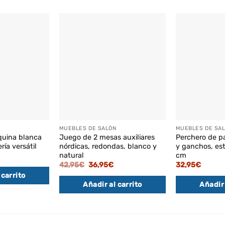
MUEBLES DE SALÓN
MUEBLES DE SA
quina blanca
Juego de 2 mesas auxiliares
Perchero de p
ería versátil
nórdicas, redondas, blanco y
y ganchos, est
natural
cm
El
El
42,95
€
36,95
€
32,95
€
precio
precio
 carrito
original
actual
Añadir al carrito
Añadir 
era:
es:
42,95€.
36,95€.