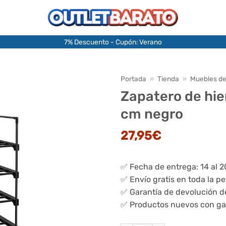
7% Descuento - Cupón: Verano
Portada
»
Tienda
»
Muebles de
Zapatero de hi
cm negro
27,95
€
✅ Fecha de entrega: 14 al 
✅ Envío gratis en toda la p
✅ Garantía de devolución d
✅ Productos nuevos con ga