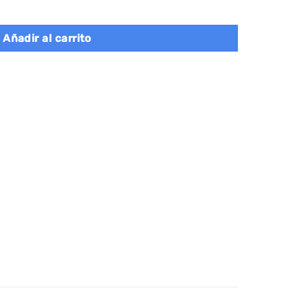
s 45x30x106 cm negro cantidad
Añadir al carrito