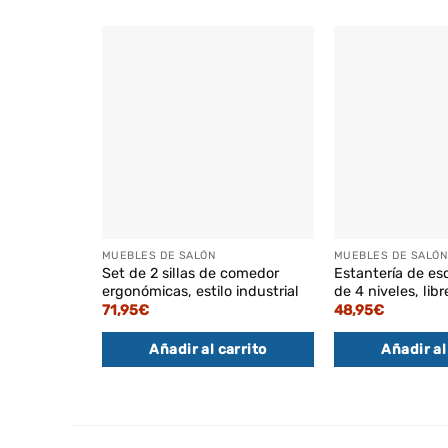
MUEBLES DE SALÓN
MUEBLES DE SALÓN
Set de 2 sillas de comedor
Estantería de es
ergonómicas, estilo industrial
de 4 niveles, libr
71,95
€
48,95
€
Añadir al carrito
Añadir al