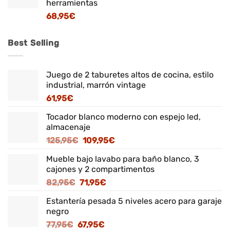
herramientas
68,95
€
Best Selling
Juego de 2 taburetes altos de cocina, estilo
industrial, marrón vintage
61,95
€
Tocador blanco moderno con espejo led,
almacenaje
El
El
125,95
€
109,95
€
precio
precio
Mueble bajo lavabo para baño blanco, 3
original
actual
cajones y 2 compartimentos
era:
es:
El
El
82,95
€
71,95
€
125,95€.
109,95€.
precio
precio
Estantería pesada 5 niveles acero para garaje
original
actual
negro
era:
es:
El
El
77,95
€
67,95
€
82,95€.
71,95€.