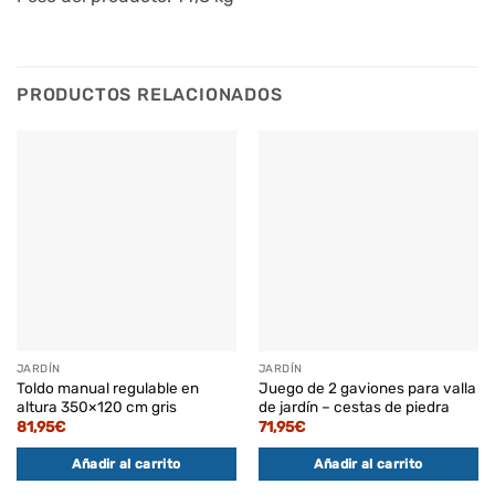
PRODUCTOS RELACIONADOS
JARDÍN
JARDÍN
Toldo manual regulable en
Juego de 2 gaviones para valla
altura 350×120 cm gris
de jardín – cestas de piedra
81,95
€
71,95
€
Añadir al carrito
Añadir al carrito