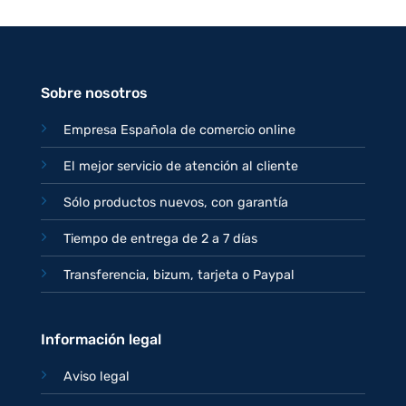
precio
precio
original
actual
era:
es:
77,95€.
67,95€.
Sobre nosotros
Empresa Española de comercio online
El mejor servicio de atención al cliente
Sólo productos nuevos, con garantía
Tiempo de entrega de 2 a 7 días
Transferencia, bizum, tarjeta o Paypal
Información legal
Aviso legal