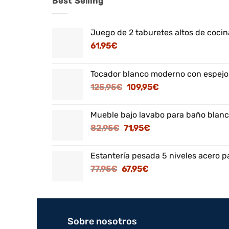
Best Selling
Juego de 2 taburetes altos de cocina
61,95
€
Tocador blanco moderno con espejo
El
El
125,95
€
109,95
€
precio
precio
original
actual
Mueble bajo lavabo para baño blanc
era:
es:
El
El
82,95
€
71,95
€
125,95€.
109,95€.
precio
precio
original
actual
Estantería pesada 5 niveles acero p
era:
es:
El
El
77,95
€
67,95
€
82,95€.
71,95€.
precio
precio
original
actual
era:
es:
77,95€.
67,95€.
Sobre nosotros