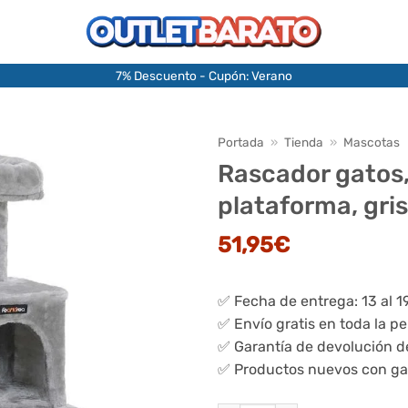
7% Descuento - Cupón: Verano
Portada
»
Tienda
»
Mascotas
Rascador gatos,
plataforma, gris
51,95
€
✅ Fecha de entrega: 13 al 1
✅ Envío gratis en toda la p
✅ Garantía de devolución d
✅ Productos nuevos con ga