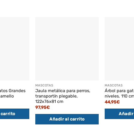
MASCOTAS
MASCOTAS
atos Grandes
Jaula metálica para perros,
Árbol para gat
Camello
transportín plegable,
niveles, 110 cm
122x76x81 cm
44,95
€
97,95
€
 carrito
Añadir 
Añadir al carrito