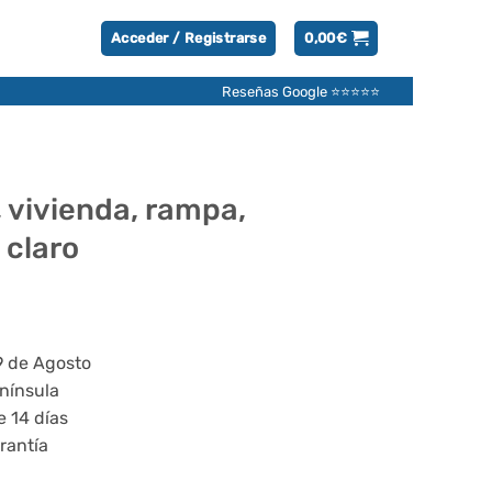
Acceder / Registrarse
0,00
€
Reseñas Google ⭐⭐⭐⭐⭐
 vivienda, rampa,
 claro
9 de Agosto
enínsula
e 14 días
rantía