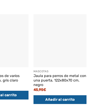
MASCOTAS
MASCOTAS
os de varios
Jaula para perros de metal con
Árbol para 
, gris claro
una puerta, 122x80x70 cm,
rascadores,
negro
hamaca, gris
45,95
€
47,95
€
al carrito
Añadir al carrito
Añadi