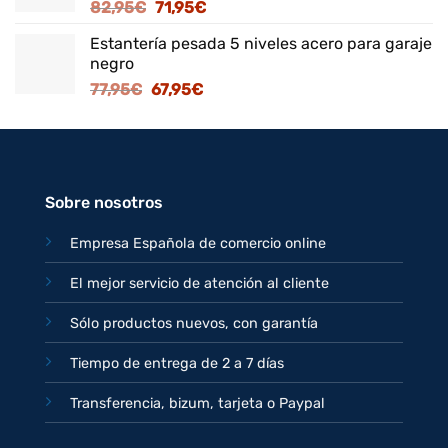
El
El
82,95
€
71,95
€
125,95€.
109,95€.
precio
precio
Estantería pesada 5 niveles acero para garaje
original
actual
negro
era:
es:
El
El
77,95
€
67,95
€
82,95€.
71,95€.
precio
precio
original
actual
era:
es:
77,95€.
67,95€.
Sobre nosotros
Empresa Española de comercio online
El mejor servicio de atención al cliente
Sólo productos nuevos, con garantía
Tiempo de entrega de 2 a 7 días
Transferencia, bizum, tarjeta o Paypal