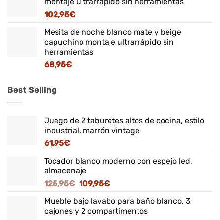
montaje ultrarrápido sin herramientas
102,95
€
Mesita de noche blanco mate y beige
capuchino montaje ultrarrápido sin
herramientas
68,95
€
Best Selling
Juego de 2 taburetes altos de cocina, estilo
industrial, marrón vintage
61,95
€
Tocador blanco moderno con espejo led,
almacenaje
El
El
125,95
€
109,95
€
precio
precio
Mueble bajo lavabo para baño blanco, 3
original
actual
cajones y 2 compartimentos
era:
es: