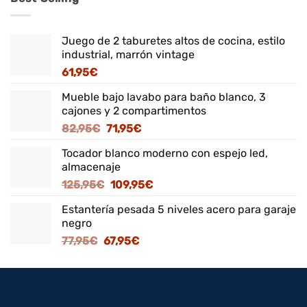
Juego de 2 taburetes altos de cocina, estilo
industrial, marrón vintage
61,95
€
Mueble bajo lavabo para baño blanco, 3
cajones y 2 compartimentos
El
El
82,95
€
71,95
€
precio
precio
Tocador blanco moderno con espejo led,
original
actual
almacenaje
era:
es:
El
El
125,95
€
109,95
€
82,95€.
71,95€.
precio
precio
Estantería pesada 5 niveles acero para garaje
original
actual
negro
era:
es:
El
El
77,95
€
67,95
€
125,95€.
109,95€.
precio
precio
original
actual
era:
es:
77,95€.
67,95€.