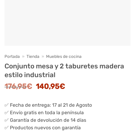
Portada
»
Tienda
»
Muebles de cocina
Conjunto mesa y 2 taburetes madera
estilo industrial
El
El
176,95
€
140,95
€
precio
precio
original
actual
✅ Fecha de entrega: 17 al 21 de Agosto
era:
es:
✅ Envío gratis en toda la península
176,95€.
140,95€.
✅ Garantía de devolución de 14 días
✅ Productos nuevos con garantía