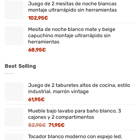
Juego de 2 mesitas de noche blancas
montaje ultrarrápido sin herramientas
102,95
€
Mesita de noche blanco mate y beige
capuchino montaje ultrarrápido sin
herramientas
68,95
€
Best Selling
Juego de 2 taburetes altos de cocina, estilo
industrial, marrón vintage
61,95
€
Mueble bajo lavabo para baño blanco, 3
cajones y 2 compartimentos
El
El
82,95
€
71,95
€
precio
precio
Tocador blanco moderno con espejo led,
original
actual