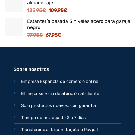
almacenaje
era:
es:
El
El
125,95
€
109,95
€
82,95€.
71,95€.
precio
precio
Estantería pesada 5 niveles acero para garaje
original
actual
negro
era:
es:
El
El
77,95
€
67,95
€
125,95€.
109,95€.
precio
precio
original
actual
era:
es:
77,95€.
67,95€.
Sobre nosotros
Empresa Española de comercio online
El mejor servicio de atención al cliente
Sólo productos nuevos, con garantía
Tiempo de entrega de 2 a 7 días
Transferencia, bizum, tarjeta o Paypal