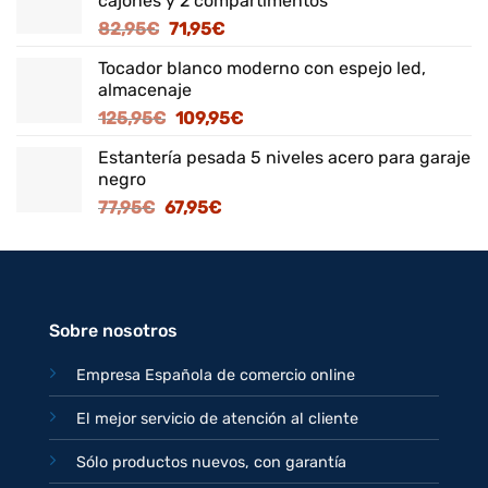
cajones y 2 compartimentos
El
El
82,95
€
71,95
€
precio
precio
Tocador blanco moderno con espejo led,
original
actual
almacenaje
era:
es:
El
El
125,95
€
109,95
€
82,95€.
71,95€.
precio
precio
Estantería pesada 5 niveles acero para garaje
original
actual
negro
era:
es:
El
El
77,95
€
67,95
€
125,95€.
109,95€.
precio
precio
original
actual
era:
es:
77,95€.
67,95€.
Sobre nosotros
Empresa Española de comercio online
El mejor servicio de atención al cliente
Sólo productos nuevos, con garantía