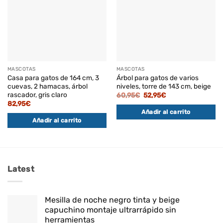
MASCOTAS
MASCOTAS
Casa para gatos de 164 cm, 3
Árbol para gatos de varios
cuevas, 2 hamacas, árbol
niveles, torre de 143 cm, beige
rascador, gris claro
El
El
60,95
€
52,95
€
precio
precio
82,95
€
original
actual
Añadir al carrito
era:
es:
60,95€.
52,95€.
Añadir al carrito
Latest
Mesilla de noche negro tinta y beige
capuchino montaje ultrarrápido sin
herramientas