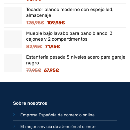
Tocador blanco moderno con espejo led,
almacenaje
El
El
125,95
€
109,95
€
precio
precio
Mueble bajo lavabo para baño blanco, 3
original
actual
cajones y 2 compartimentos
era:
es:
El
El
82,95
€
71,95
€
125,95€.
109,95€.
precio
precio
Estantería pesada 5 niveles acero para garaje
original
actual
negro
era:
es:
El
El
77,95
€
67,95
€
82,95€.
71,95€.
precio
precio
original
actual
era:
es:
77,95€.
67,95€.
Sobre nosotros
Empresa Española de comercio online
El mejor servicio de atención al cliente