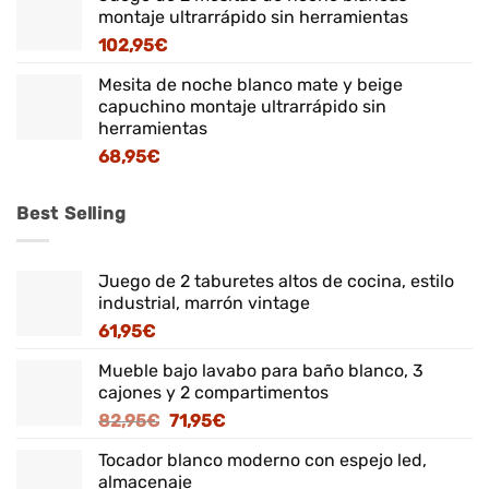
montaje ultrarrápido sin herramientas
102,95
€
Mesita de noche blanco mate y beige
capuchino montaje ultrarrápido sin
herramientas
68,95
€
Best Selling
Juego de 2 taburetes altos de cocina, estilo
industrial, marrón vintage
61,95
€
Mueble bajo lavabo para baño blanco, 3
cajones y 2 compartimentos
El
El
82,95
€
71,95
€
precio
precio
Tocador blanco moderno con espejo led,
original
actual
almacenaje
era:
es: