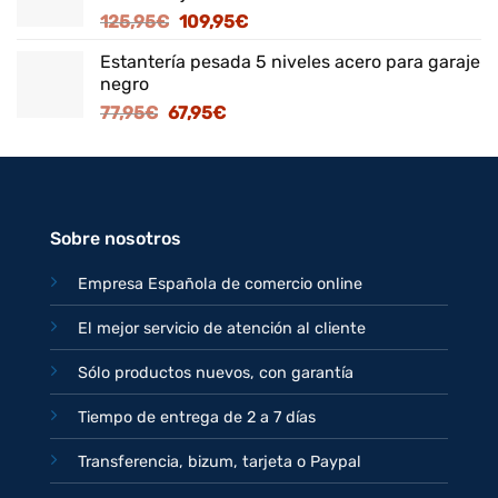
El
El
125,95
€
109,95
€
82,95€.
71,95€.
precio
precio
Estantería pesada 5 niveles acero para garaje
original
actual
negro
era:
es:
El
El
77,95
€
67,95
€
125,95€.
109,95€.
precio
precio
original
actual
era:
es:
77,95€.
67,95€.
Sobre nosotros
Empresa Española de comercio online
El mejor servicio de atención al cliente
Sólo productos nuevos, con garantía
Tiempo de entrega de 2 a 7 días
Transferencia, bizum, tarjeta o Paypal