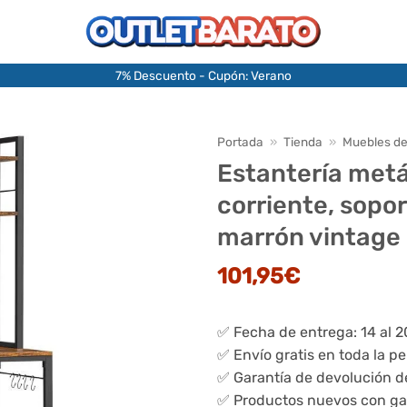
7% Descuento - Cupón: Verano
Portada
»
Tienda
»
Muebles de
Estantería metá
corriente, sopo
marrón vintage
101,95
€
✅ Fecha de entrega: 14 al 
✅ Envío gratis en toda la p
✅ Garantía de devolución d
✅ Productos nuevos con ga