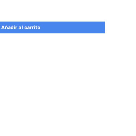
toma de corriente, soporte para microondas, marrón vintage cant
Añadir al carrito