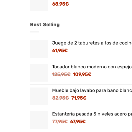
68,95
€
Best Selling
Juego de 2 taburetes altos de cocina
61,95
€
Tocador blanco moderno con espejo
El
El
125,95
€
109,95
€
precio
precio
original
actual
Mueble bajo lavabo para baño blanc
era:
es:
El
El
82,95
€
71,95
€
125,95€.
109,95€.
precio
precio
original
actual
Estantería pesada 5 niveles acero p
era:
es:
El
El
77,95
€
67,95
€
82,95€.
71,95€.
precio
precio