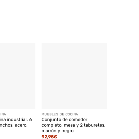
INA
MUEBLES DE COCINA
MUEBLES DE 
na industrial, 6
Conjunto de comedor
Taburetes d
nchos, acero,
completo, mesa y 2 taburetes,
y marco de 
marrón y negro
84,95
€
92,95
€