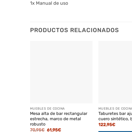
1x Manual de uso
PRODUCTOS RELACIONADOS
MUEBLES DE COCINA
MUEBLES DE COCIN
Mesa alta de bar rectangular
Taburetes bar aj
estrecha, marco de metal
cuero sintético, 
robusto
122,95
€
El
El
70,95
€
61,95
€