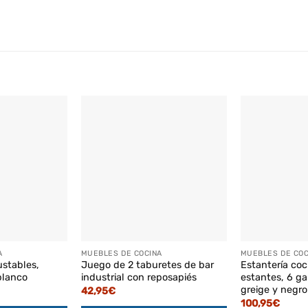
A
MUEBLES DE COCINA
MUEBLES DE COC
ustables,
Juego de 2 taburetes de bar
Estantería coci
blanco
industrial con reposapiés
estantes, 6 ga
greige y negro
42,95
€
100,95
€