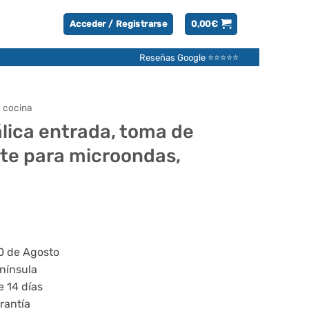
Acceder / Registrarse
0,00
€
Reseñas Google ⭐⭐⭐⭐⭐
 cocina
lica entrada, toma de
rte para microondas,
20 de Agosto
enínsula
e 14 días
rantía