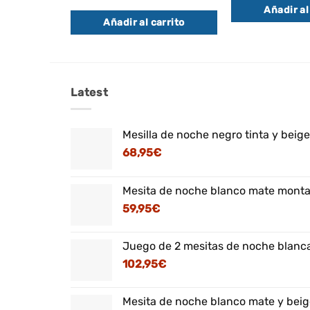
precio
precio
Añadir al
original
actual
Añadir al carrito
era:
es:
70,95€.
61,95€.
Latest
Mesilla de noche negro tinta y beig
68,95
€
Mesita de noche blanco mate montaj
59,95
€
Juego de 2 mesitas de noche blanca
102,95
€
Mesita de noche blanco mate y beig